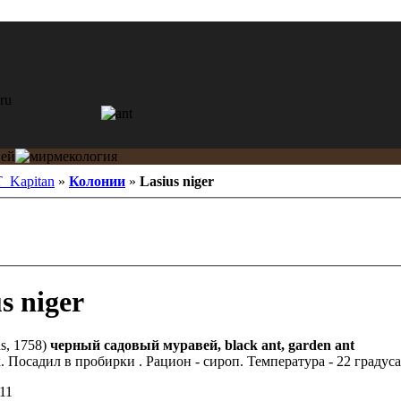
_Kapitan
»
Колонии
»
Lasius niger
s niger
s, 1758)
черный садовый муравей, black ant, garden ant
 Посадил в пробирки . Рацион - сироп. Температура - 22 градуса
11