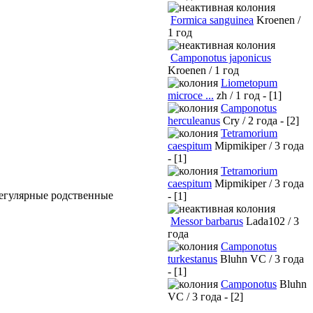
Formica sanguinea
Kroenen /
1 год
Camponotus japonicus
Kroenen / 1 год
Liometopum
microce ...
zh / 1 год - [1]
Camponotus
herculeanus
Cry / 2 года - [2]
Tetramorium
caespitum
Mipmikiper / 3 года
- [1]
Tetramorium
caespitum
Mipmikiper / 3 года
регулярные родственные
- [1]
Messor barbarus
Lada102 / 3
года
Camponotus
turkestanus
Bluhn VC / 3 года
- [1]
Camponotus
Bluhn
VC / 3 года - [2]