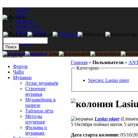
Форум
ЧаВо
Муравьи
Библиотека
Муравьи дома
Мастерская
Каталог
antclub.ru
Главная
»
Пользователи
»
ANT
Форум
Категории
ЧаВо
Муравьи
Species: Lasius niger
Атлас муравьёв
Строение
муравья
Муравейник в
Lasiu
разрезе
Таблица лёта
Методы
Lasius niger
(Linnaeu
изучения
5 Октября поймал маток 5 штук.
Фильмы о
муравьях
Дата старта кoлонии:
05/10/20