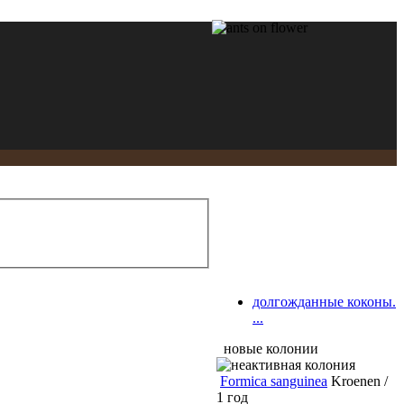
долгожданные коконы.
...
новые колонии
Formica sanguinea
Kroenen /
1 год