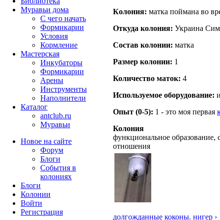
Библиотека
Муравьи дома
Кoлония:
матка поймана во вр
С чего начать
Формикарии
Откуда кoлония:
Украина Сим
Условия
Кормление
Состав кoлонии:
матка
Мастерская
Размер кoлонии:
1
Инкубаторы
Формикарии
Количество маток:
4
Арены
Инструменты
Используемое оборудование:
и
Наполнители
Каталог
Опыт (0-5):
1 - это моя первая
antclub.ru
Муравьи
Колония
функциональное образование, 
Новое на сайте
отношения
Форум
Блоги
События в
колониях
Блоги
Колонии
Войти
Peгиcтpaция
долгожданные коконы. нигер ›