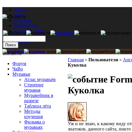
Форум
ЧаВо
Муравьи
Библиотека
Муравьи дома
Мастерская
Каталог
antclub.ru
Главная
»
Пользователи
»
Анг
Форум
Куколка
ЧаВо
Муравьи
Formi
Атлас муравьёв
Строение
Куколка
муравья
Муравейник в
разрезе
Таблица лёта
Методы
изучения
Фильмы о
Уж и не знаю, к какому виду от
муравьях
знатоков, данного сайта, никто