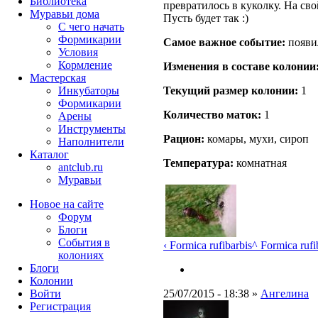
Библиотека
превратилось в куколку. На сво
Муравьи дома
Пусть будет так :)
С чего начать
Формикарии
Самое важное событие:
появи
Условия
Кормление
Изменения в составе кoлонии
Мастерская
Текущий размер кoлонии:
1
Инкубаторы
Формикарии
Количество маток:
1
Арены
Инструменты
Рацион:
комары, мухи, сироп
Наполнители
Каталог
Температура:
комнатная
antclub.ru
Муравьи
Новое на сайте
Форум
Блоги
События в
‹ Formica rufibarbis
^ Formica rufi
колониях
Блоги
Колонии
25/07/2015 - 18:38 »
Ангелина
Войти
Peгиcтpaция