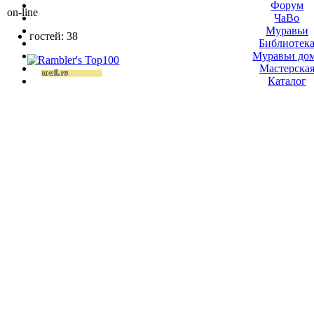
Форум
on-line
ЧаВо
Муравьи
гостей: 38
Библиотек
Муравьи до
Мастерска
Каталог