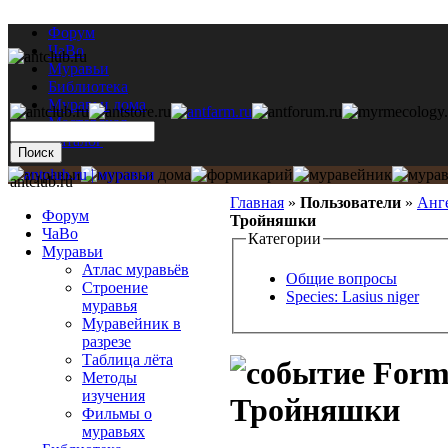
Форум
ЧаВо
Муравьи
Библиотека
Муравьи дома
Мастерская
Каталог
antclub.ru
Главная
»
Пользователи
»
Анг
Форум
Тройняшки
ЧаВо
Категории
Муравьи
Атлас муравьёв
Общие вопросы
Строение
Species: Lasius niger
муравья
Муравейник в
разрезе
Таблица лёта
Formi
Методы
изучения
Тройняшки
Фильмы о
муравьях