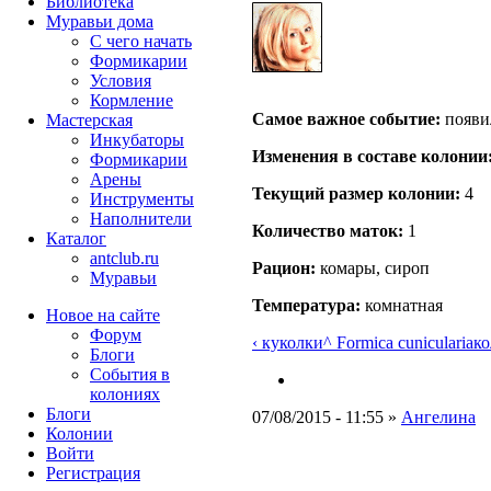
Библиотека
Муравьи дома
С чего начать
Формикарии
Условия
Кормление
Самое важное событие:
появи
Мастерская
Инкубаторы
Изменения в составе кoлонии
Формикарии
Арены
Текущий размер кoлонии:
4
Инструменты
Наполнители
Количество маток:
1
Каталог
antclub.ru
Рацион:
комары, сироп
Муравьи
Температура:
комнатная
Новое на сайте
Форум
‹ куколки
^ Formica cunicularia
ко
Блоги
События в
колониях
Блоги
07/08/2015 - 11:55 »
Ангелина
Колонии
Войти
Peгиcтpaция