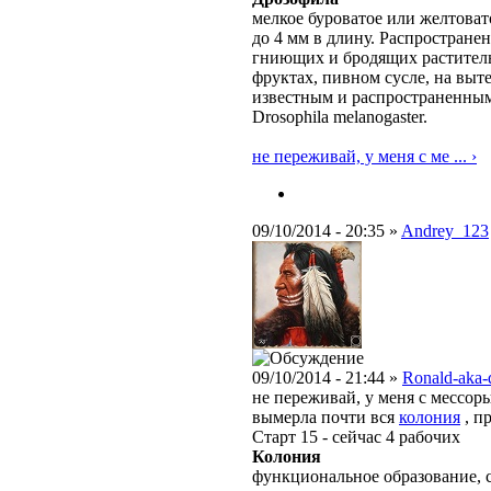
мелкое буроватое или желтовато
до 4 мм в длину. Распростране
гниющих и бродящих раститель
фруктах, пивном сусле, на выт
известным и распространенным
Drosophila melanogaster.
не переживай, у меня с ме ... ›
09/10/2014 - 20:35 »
Andrey_123
09/10/2014 - 21:44 »
Ronald-aka-
не переживай, у меня с мессоры
вымерла почти вся
колония
, п
Старт 15 - сейчас 4 рабочих
Колония
функциональное образование, с