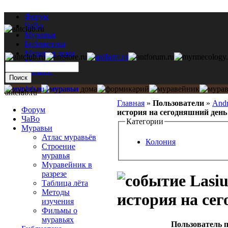
Форум
ЧаВо
Муравьи
Библиотека
Муравьи дома
Мастерская
Каталог
antclub.ru
Главная
»
Пользователи
»
And
Форум
история на сегодняшний день
ЧаВо
Категории
Муравьи
Атлас муравьёв
Колония
Строение
муравья
Муравейник в
разрезе
Lasiu
Таблица лёта
Методы
история на се
изучения
Фильмы о
муравьях
Пользователь п