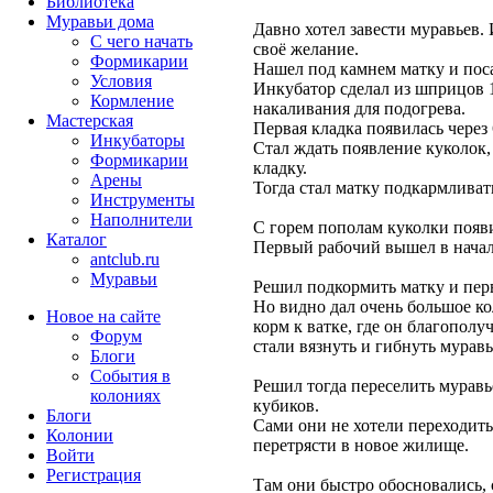
Библиотека
Муравьи дома
Давно хотел завести муравьев. 
С чего начать
своё желание.
Формикарии
Нашел под камнем матку и поса
Условия
Инкубатор сделал из шприцов 
Кормление
накаливания для подогрева.
Мастерская
Первая кладка появилась через 
Инкубаторы
Стал ждать появление куколок, 
Формикарии
кладку.
Арены
Тогда стал матку подкармливат
Инструменты
Наполнители
С горем пополам куколки появи
Каталог
Первый рабочий вышел в начал
antclub.ru
Муравьи
Решил подкормить матку и перв
Но видно дал очень большое ко
Новое на сайте
корм к ватке, где он благополу
Форум
стали вязнуть и гибнуть муравь
Блоги
События в
Решил тогда переселить мурав
колониях
кубиков.
Блоги
Сами они не хотели переходить
Колонии
перетрясти в новое жилище.
Войти
Peгиcтpaция
Там они быстро обосновались, 