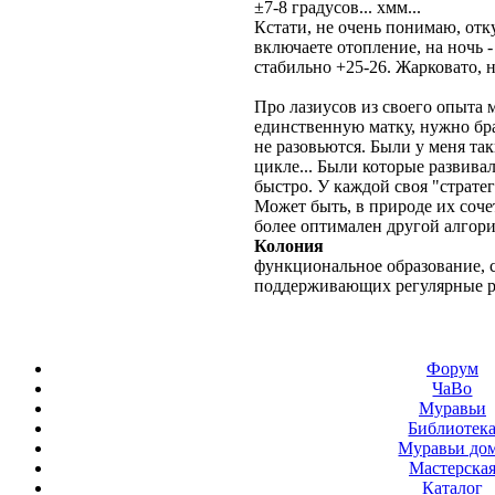
±7-8 градусов... хмм...
Кстати, не очень понимаю, отк
включаете отопление, на ночь 
стабильно +25-26. Жарковато, н
Про лазиусов из своего опыта м
единственную матку, нужно брат
не разовьются. Были у меня так
цикле... Были которые развива
быстро. У каждой своя "страте
Может быть, в природе их соче
более оптимален другой алгор
Колония
функциональное образование, с
поддерживающих регулярные 
Форум
ЧаВо
Муравьи
Библиотек
Муравьи до
Мастерска
Каталог