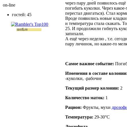
через пару дней появилось ещё 
on-line
погибать куколки. Через какое
перестал двигаться). Стал корм
гостей: 45
Вроде появились новые кладки
и температура стала скакать. Т
25. И продолжили гибнуть кукол
запихали.
А ещё через неделю , т.е. сегод
пару личинок, но какие-то мел
Самое важное событие:
Погиб
Изменения в составе кoлонии
-куколки, -рабочие
Текущий размер кoлонии:
2
Количество маток:
1
Рацион:
Фрукты, мухи
дрозоф
Температура:
29-30°C
Дрозофила