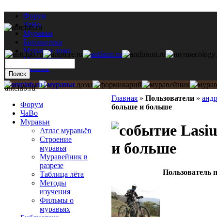
Форум
ЧаВо
Муравьи
Библиотека
Муравьи дома
Мастерская
Каталог
antclub.ru
Главная
»
Пользователи
»
анд
Форум
больше и больше
ЧаВо
Муравьи
Lasiu
Атлас муравьёв
Строение
и больше
муравья
Муравейник в
разрезе
Пользователь п
Таблица лёта
Методы
изучения
Фильмы о
муравьях