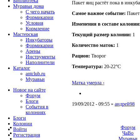
Библиотека
Пакет яиц растёт пока в инкуб
Муравьи дома
С чего начать
Самое важное событие:
Пакет 
Формикарии
Условия
Изменения в составе кoлонии
Кормление
Мастерская
Текущий размер кoлонии:
1
Инкубаторы
Количество маток:
1
Формикарии
Арены
Рацион:
Творог
Инструменты
Наполнители
Температура:
20-22°C
Каталог
antclub.ru
Муравьи
Матка умерла ›
Новое на сайте
Форум
Блоги
19/09/2012 - 09:55 »
андрей98
События в
колониях
Блоги
Колонии
Форум
Войти
ЧаВо
Peгиcтpaция
Муравьи