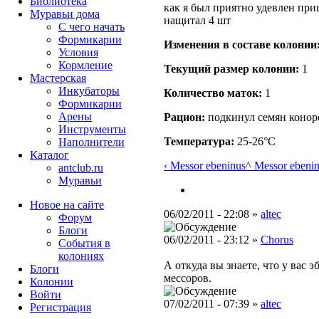
Библиотека
как я был приятно удевлен приш
Муравьи дома
нащитал 4 шт
С чего начать
Формикарии
Изменения в составе кoлонии
Условия
Кормление
Текущий размер кoлонии:
1
Мастерская
Инкубаторы
Количество маток:
1
Формикарии
Арены
Рацион:
подкинул семян конор
Инструменты
Температура:
25-26°C
Наполнители
Каталог
‹ Messor ebeninus
^ Messor ebeni
antclub.ru
Муравьи
Новое на сайте
06/02/2011 - 22:08 »
altec
Форум
Блоги
06/02/2011 - 23:12 »
Chorus
События в
колониях
А откуда вы знаете, что у вас 
Блоги
мессоров.
Колонии
Войти
07/02/2011 - 07:39 »
altec
Peгиcтpaция