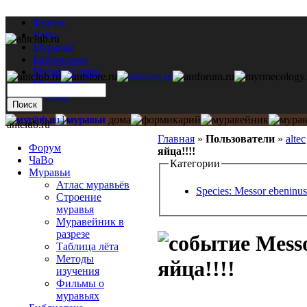
Форум
ЧаВо
Муравьи
Библиотека
Муравьи дома
Мастерская
Каталог
antclub.ru
Главная
»
Пользователи
»
altec
Форум
яйца!!!!
ЧаВо
Категории
Муравьи
Атлас муравьёв
Species: Messor ebeninus
Строение
муравья
Муравейник в
разрезе
Messo
Таблица лёта
Методы
яйца!!!!
изучения
Фильмы о
муравьях