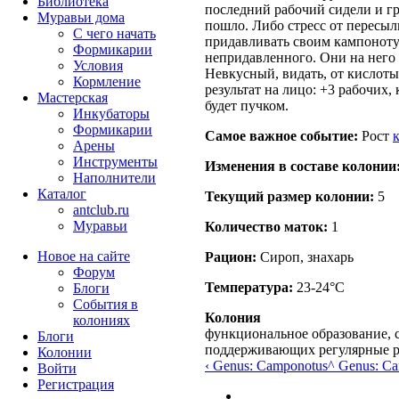
Библиотека
последний рабочий сидели и гр
Муравьи дома
пошло. Либо стресс от пересылк
С чего начать
придавливать своим кампонотус
Формикарии
непридавленного. Они на него к
Условия
Невкусный, видать, от кислоты 
Кормление
результат на лицо: +3 рабочих,
Мастерская
будет пучком.
Инкубаторы
Формикарии
Самое важное событие:
Рост
Арены
Инструменты
Изменения в составе кoлонии
Наполнители
Каталог
Текущий размер кoлонии:
5
antclub.ru
Муравьи
Количество маток:
1
Новое на сайте
Рацион:
Сироп, знахарь
Форум
Температура:
23-24°C
Блоги
События в
Колония
колониях
функциональное образование, с
Блоги
поддерживающих регулярные 
Колонии
‹ Genus: Camponotus
^ Genus: C
Войти
Peгиcтpaция