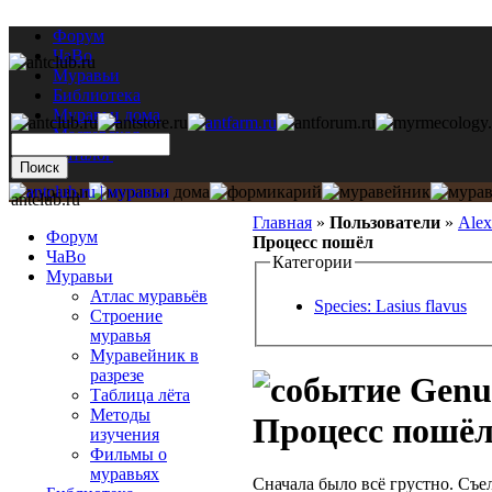
Форум
ЧаВо
Муравьи
Библиотека
Муравьи дома
Мастерская
Каталог
antclub.ru
Главная
»
Пользователи
»
Alex
Форум
Процесс пошёл
ЧаВо
Категории
Муравьи
Атлас муравьёв
Species: Lasius flavus
Строение
муравья
Муравейник в
разрезе
Genus
Таблица лёта
Методы
Процесс пошё
изучения
Фильмы о
муравьях
Сначала было всё грустно. Съе