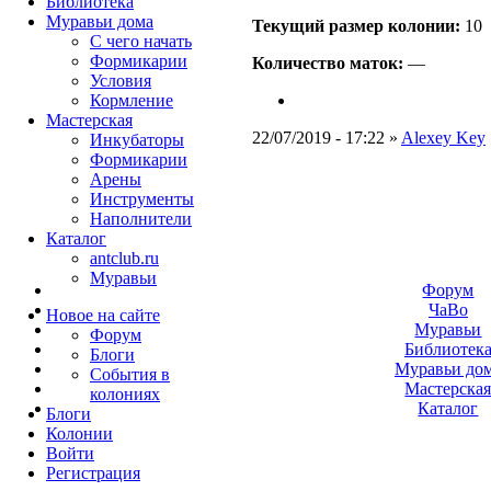
Библиотека
Муравьи дома
Текущий размер кoлонии:
10
С чего начать
Формикарии
Количество маток:
—
Условия
Кормление
Мастерская
22/07/2019 - 17:22 »
Alexey Key
Инкубаторы
Формикарии
Арены
Инструменты
Наполнители
Каталог
antclub.ru
Муравьи
Форум
ЧаВо
Новое на сайте
Муравьи
Форум
Библиотек
Блоги
Муравьи до
События в
Мастерска
колониях
Каталог
Блоги
Колонии
Войти
Peгиcтpaция