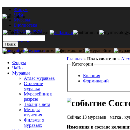
Форум
ЧаВо
Муравьи
Библиотека
Муравьи дома
Мастерская
Каталог
antclub.ru
Главная
»
Пользователи
»
Alex
Форум
Категории
ЧаВо
Муравьи
Колония
Атлас муравьёв
Формикарий
Строение
муравья
Муравейник в
разрезе
Состо
Таблица лёта
Методы
изучения
Сейчас 13 муравьев , матка , ку
Фильмы о
муравьях
Изменения в составе кoлонии