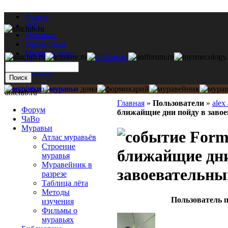
Форум
ЧаВо
Муравьи
Библиотека
Муравьи дома
Мастерская
Каталог
antclub.ru
Главная
»
Пользователи
»
alex
Форум
ближайщие дни пойду в завое
ЧаВо
Муравьи
Formi
Атлас муравьёв
Строение
ближайщие дни
муравья
Муравейник в
завоевательны
разрезе
Таблица лёта
Методы
Пользователь п
изучения
Фильмы о
муравьях