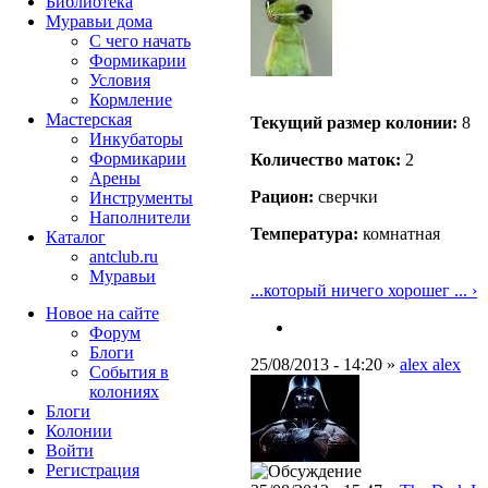
Библиотека
Муравьи дома
С чего начать
Формикарии
Условия
Кормление
Мастерская
Текущий размер кoлонии:
8
Инкубаторы
Формикарии
Количество маток:
2
Арены
Рацион:
сверчки
Инструменты
Наполнители
Температура:
комнатная
Каталог
antclub.ru
Муравьи
...который ничего хорошег ... ›
Новое на сайте
Форум
Блоги
25/08/2013 - 14:20 »
alex alex
События в
колониях
Блоги
Колонии
Войти
Peгиcтpaция