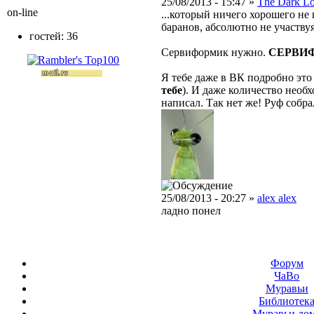
25/08/2013 - 15:47 »
The Dark L
on-line
...который ничего хорошего не 
баранов, абсолютно не участву
гостей: 36
Сервиформик нужно.
СЕРВИ
Я тебе даже в ВК подробно это 
тебе
). И даже количество необ
написал. Так нет же! Руф собра
25/08/2013 - 20:27 »
alex alex
ладно понел
Форум
ЧаВо
Муравьи
Библиотек
Муравьи до