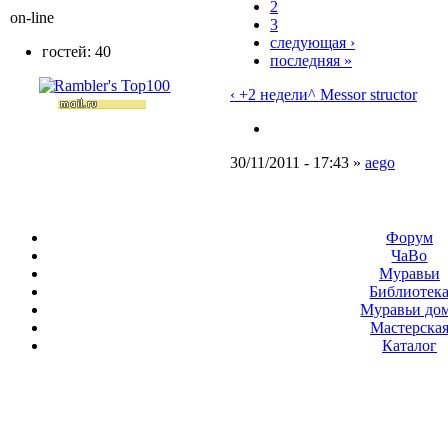
2
on-line
3
следующая ›
гостей: 40
последняя »
‹ +2 недели
^ Messor structor
30/11/2011 - 17:43 »
aego
Форум
ЧаВо
Муравьи
Библиотек
Муравьи до
Мастерска
Каталог