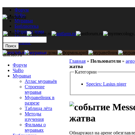
Форум
ЧаВо
Муравьи
Библиотека
Муравьи дома
Мастерская
Каталог
antclub.ru
Главная
»
Пользователи
»
aego
Форум
жатва
ЧаВо
Категории
Муравьи
Атлас муравьёв
Species: Lasius niger
Строение
муравья
Муравейник в
разрезе
Messo
Таблица лёта
Методы
жатва
изучения
Фильмы о
муравьях
Обнаружил на арене обезглавле