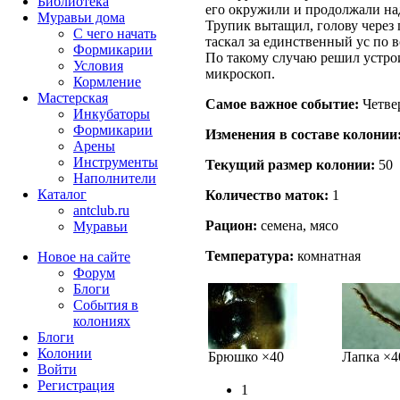
Библиотека
его окружили и продолжали на
Муравьи дома
Трупик вытащил, голову через 
С чего начать
таскал за единственный ус по в
Формикарии
По такому случаю решил устро
Условия
микроскоп.
Кормление
Мастерская
Самое важное событие:
Четве
Инкубаторы
Формикарии
Изменения в составе кoлонии
Арены
Инструменты
Текущий размер кoлонии:
50
Наполнители
Каталог
Количество маток:
1
antclub.ru
Рацион:
семена, мясо
Муравьи
Температура:
комнатная
Новое на сайте
Форум
Блоги
События в
колониях
Блоги
Колонии
Брюшко ×40
Лапка ×4
Войти
Peгиcтpaция
1