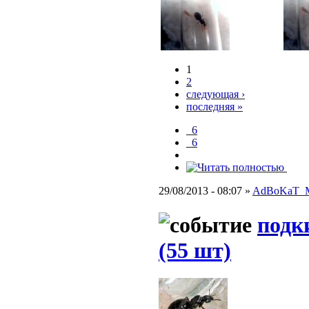
1
2
следующая ›
последняя »
_6
_6
29/08/2013 - 08:07 »
AdBoKaT_
подк
(55 шт)