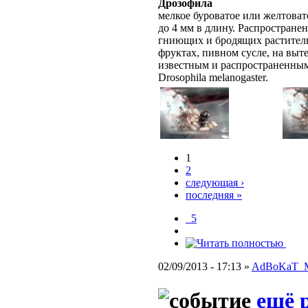
Дрозофила
мелкое буроватое или желтовато
до 4 мм в длину. Распростране
гниющих и бродящих раститель
фруктах, пивном сусле, на выт
известным и распространенным
Drosophila melanogaster.
1
2
следующая ›
последняя »
_5
02/09/2013 - 17:13 »
AdBoKaT_
ещё 