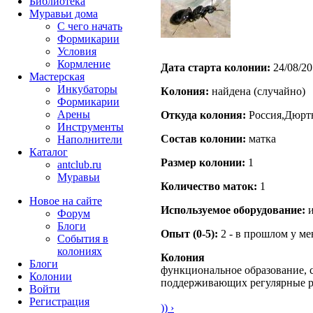
Библиотека
Муравьи дома
С чего начать
Формикарии
Условия
Кормление
Дата старта кoлонии:
24/08/20
Мастерская
Инкубаторы
Кoлония:
найдена (случайно)
Формикарии
Арены
Откуда кoлония:
Россия,Дюрт
Инструменты
Состав кoлонии:
матка
Наполнители
Каталог
Размер кoлонии:
1
antclub.ru
Муравьи
Количество маток:
1
Новое на сайте
Используемое оборудование:
и
Форум
Блоги
Опыт (0-5):
2 - в прошлом у м
События в
колониях
Колония
Блоги
функциональное образование, с
Колонии
поддерживающих регулярные 
Войти
Peгиcтpaция
)) ›