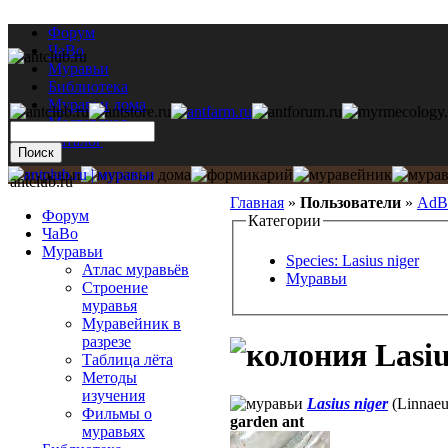
Форум
ЧаВо
Муравьи
Библиотека
Муравьи дома
Мастерская
Каталог
antclub.ru
Главная
»
Пользователи
»
AdB
Форум
Категории
ЧаВо
Муравьи
Species: Lasius niger
Атлас муравьёв
Муравьи
Строение
муравья
Муравейник в
разрезе
Lasiu
Таблица лёта
Методы
изучения
Lasius niger
(Linnaeu
Фильмы о
garden ant
муравьях