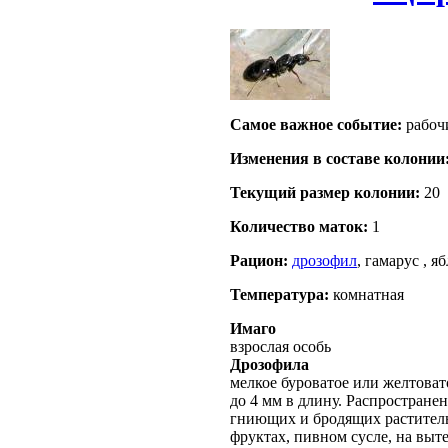
Самое важное событие:
рабоч
Изменения в составе кoлонии
Текущий размер кoлонии:
20
Количество маток:
1
Рацион:
дрозофил
, гамарус , я
Температура:
комнатная
Имаго
взрослая особь
Дрозофила
мелкое буроватое или желтовато
до 4 мм в длину. Распростране
гниющих и бродящих раститель
фруктах, пивном сусле, на выт