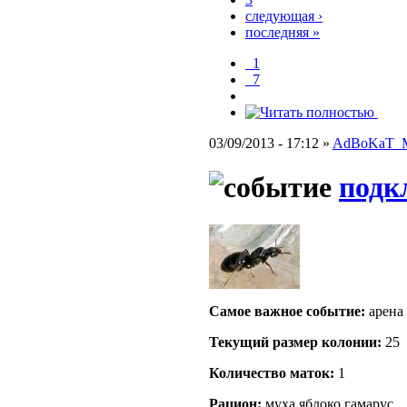
следующая ›
последняя »
_1
_7
03/09/2013 - 17:12 »
AdBoKaT_
подк
Самое важное событие:
арена
Текущий размер кoлонии:
25
Количество маток:
1
Рацион:
муха,яблоко,гамарус