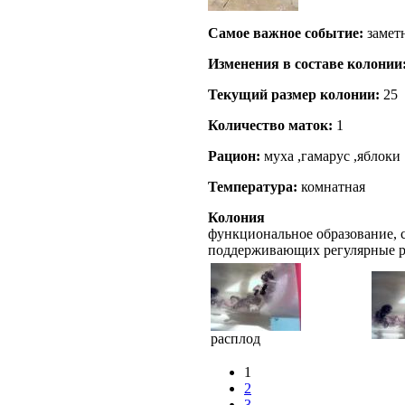
Самое важное событие:
замет
Изменения в составе кoлонии
Текущий размер кoлонии:
25
Количество маток:
1
Рацион:
муха ,гамарус ,яблоки
Температура:
комнатная
Колония
функциональное образование, с
поддерживающих регулярные 
расплод
1
2
3