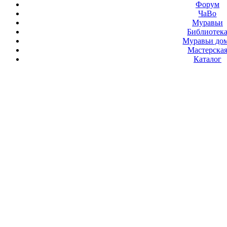
Форум
ЧаВо
Муравьи
Библиотек
Муравьи до
Мастерска
Каталог