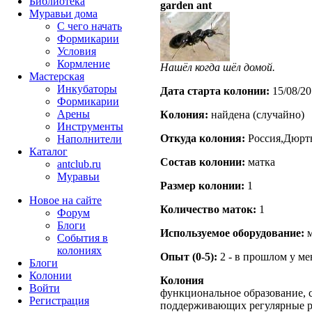
Библиотека
garden ant
Муравьи дома
С чего начать
Формикарии
Условия
Кормление
Нашёл когда шёл домой.
Мастерская
Инкубаторы
Дата старта кoлонии:
15/08/20
Формикарии
Арены
Кoлония:
найдена (случайно)
Инструменты
Откуда кoлония:
Россия,Дюрт
Наполнители
Каталог
Состав кoлонии:
матка
antclub.ru
Муравьи
Размер кoлонии:
1
Новое на сайте
Количество маток:
1
Форум
Блоги
Используемое оборудование:
м
События в
колониях
Опыт (0-5):
2 - в прошлом у м
Блоги
Колонии
Колония
Войти
функциональное образование, с
Peгиcтpaция
поддерживающих регулярные 