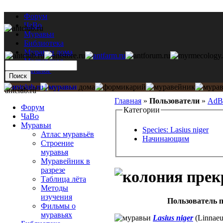
Форум
ЧаВо
Муравьи
Библиотека
Муравьи дома
Мастерская
Каталог
antclub.ru
Главная
»
Пользователи
»
AdB
Форум
Категории
ЧаВо
Муравьи
Species: Lasius niger
Атлас муравьёв
Начинающим
Строение
муравья
Муравейник в
разрезе
Таблица лёта
Методы
изучения
Пользователь п
Фильмы о
муравьях
Lasius niger
(Linnaeu