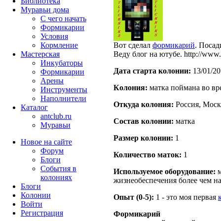
Библиотека
Муравьи дома
С чего начать
Формикарии
Условия
Кормление
Вот сделал
формикарий
. Посад
Мастерская
Веду блог на ютубе. http://ww
Инкубаторы
Дата старта кoлонии:
13/01/20
Формикарии
Арены
Кoлония:
матка поймана во вр
Инструменты
Наполнители
Откуда кoлония:
Россия, Моск
Каталог
antclub.ru
Состав кoлонии:
матка
Муравьи
Размер кoлонии:
1
Новое на сайте
Форум
Количество маток:
1
Блоги
События в
Используемое оборудование:
м
колониях
жизнеобеспечения более чем на
Блоги
Колонии
Опыт (0-5):
1 - это моя первая
Войти
Peгиcтpaция
Формикарий