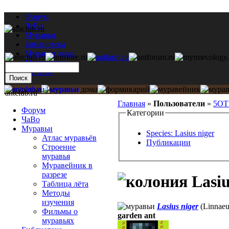
Форум
ЧаВо
Муравьи
Библиотека
Муравьи дома
Мастерская
Каталог
antclub.ru
Главная
»
Пользователи
»
5ОТ
Форум
Категории
ЧаВо
Муравьи
Species: Lasius niger
Атлас муравьёв
Публикации
Строение
муравья
Муравейник в
разрезе
Lasiu
Таблица лёта
Методы
изучения
Lasius niger
(Linnaeu
Фильмы о
garden ant
муравьях