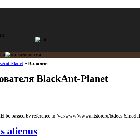
kAnt-Planet
»
Колонии
ователя BlackAnt-Planet
ould be passed by reference in /var/www/wwwantstoreru/htdocs.6/modules
s alienus