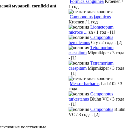
Formica sanguinea
Kroenen /
вой муравей, cornfield ant
1 год
Camponotus japonicus
Kroenen / 1 год
Liometopum
microce ...
zh / 1 год - [1]
Camponotus
herculeanus
Cry / 2 года - [2]
Tetramorium
caespitum
Mipmikiper / 3 года
- [1]
Tetramorium
caespitum
Mipmikiper / 3 года
- [1]
Messor barbarus
Lada102 / 3
года
Camponotus
turkestanus
Bluhn VC / 3 года
- [1]
Camponotus
Bluhn
VC / 3 года - [2]
регулярные родственные