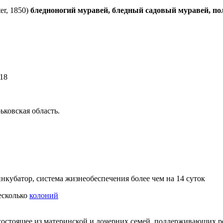
ter, 1850)
бледноногий муравей, бледный садовый муравей, поле
18
ьковская область.
нкубатор, система жизнеобеспечения более чем на 14 суток
несколько
колоний
состоящее из материнской и дочерних семей, поддерживающих 