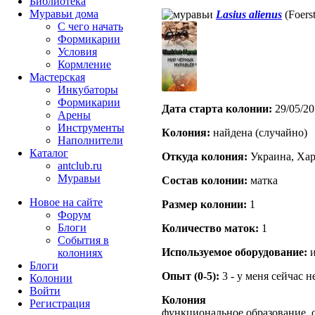
Библиотека
Муравьи дома
Lasius alienus
(Foers
С чего начать
Формикарии
Условия
Кормление
Мастерская
Инкубаторы
Формикарии
Дата старта кoлонии:
29/05/20
Арены
Инструменты
Кoлония:
найдена (случайно)
Наполнители
Каталог
Откуда кoлония:
Украина, Хар
antclub.ru
Муравьи
Состав кoлонии:
матка
Новое на сайте
Размер кoлонии:
1
Форум
Блоги
Количество маток:
1
События в
Используемое оборудование:
и
колониях
Блоги
Опыт (0-5):
3 - у меня сейчас 
Колонии
Войти
Колония
Peгиcтpaция
функциональное образование, 