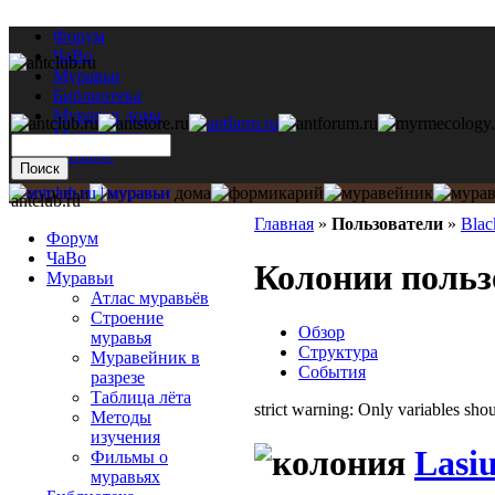
Форум
ЧаВо
Муравьи
Библиотека
Муравьи дома
Мастерская
Каталог
antclub.ru
Главная
»
Пользователи
»
Blac
Форум
ЧаВо
Колонии польз
Муравьи
Атлас муравьёв
Строение
Обзор
муравья
Структура
Муравейник в
События
разрезе
Таблица лёта
strict warning: Only variables sh
Методы
изучения
Lasiu
Фильмы о
муравьях