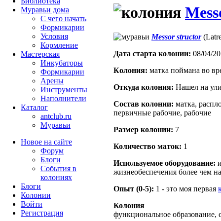
Библиотека
Messo
Муравьи дома
С чего начать
Формикарии
Условия
Messor structor
(Latre
Кормление
Дата старта кoлонии:
08/04/20
Мастерская
Инкубаторы
Кoлония:
матка поймана во вр
Формикарии
Арены
Откуда кoлония:
Нашел на ули
Инструменты
Наполнители
Состав кoлонии:
матка, распло
Каталог
первичные рабочие, рабочие
antclub.ru
Муравьи
Размер кoлонии:
7
Новое на сайте
Количество маток:
1
Форум
Блоги
Используемое оборудование:
и
События в
жизнеобеспечения более чем на
колониях
Блоги
Опыт (0-5):
1 - это моя первая
Колонии
Войти
Колония
Peгиcтpaция
функциональное образование, с