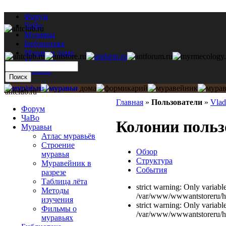
Форум
ЧаВо
Муравьи
Библиотека
Муравьи дома
Мастерская
Каталог
antclub.ru
Главная
»
Пользователи
»
Vla
Форум
ЧаВо
Колонии польз
Муравьи
Атлас муравьёв
Строение
Обзор
муравья
Структура
Муравейник в
События
разрезе
Таблица лёта
strict warning: Only variabl
Методы
/var/www/wwwantstoreru/htd
изучения
strict warning: Only variabl
Фильмы о
/var/www/wwwantstoreru/htd
муравьях