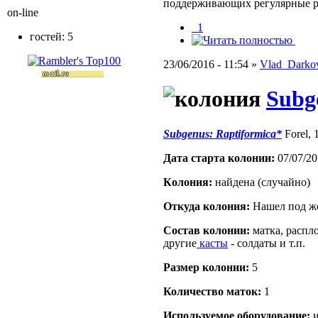
поддерживающих регулярные 
on-line
_1
гостей: 5
23/06/2016 - 11:54 »
Vlad_Darko
Subg
Subgenus: Raptiformica*
Forel,
Дата старта кoлонии:
07/07/20
Кoлония:
найдена (случайно)
Откуда кoлония:
Нашел под же
Состав кoлонии:
матка, распло
другие
касты
- солдаты и т.п.
Размер кoлонии:
5
Количество маток:
1
Используемое оборудование:
и