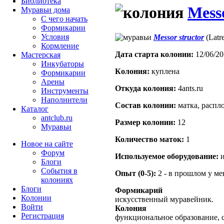
Библиотека
Messo
Муравьи дома
С чего начать
Формикарии
Условия
Messor structor
(Latre
Кормление
Дата старта кoлонии:
12/06/20
Мастерская
Инкубаторы
Кoлония:
куплена
Формикарии
Арены
Откуда кoлония:
4ants.ru
Инструменты
Наполнители
Состав кoлонии:
матка, распло
Каталог
antclub.ru
Размер кoлонии:
12
Муравьи
Количество маток:
1
Новое на сайте
Форум
Используемое оборудование:
и
Блоги
События в
Опыт (0-5):
2 - в прошлом у м
колониях
Блоги
Формикарий
Колонии
искусственный муравейник.
Войти
Колония
Peгиcтpaция
функциональное образование, с