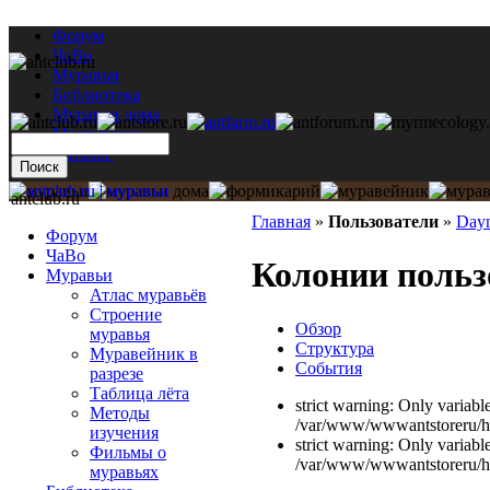
Форум
ЧаВо
Муравьи
Библиотека
Муравьи дома
Мастерская
Каталог
antclub.ru
Главная
»
Пользователи
»
Day
Форум
ЧаВо
Колонии поль
Муравьи
Атлас муравьёв
Строение
Обзор
муравья
Структура
Муравейник в
События
разрезе
Таблица лёта
strict warning: Only variabl
Методы
/var/www/wwwantstoreru/htd
изучения
strict warning: Only variabl
Фильмы о
/var/www/wwwantstoreru/htd
муравьях