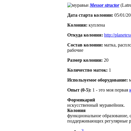
Messor structor
(Latre
Дата старта кoлонии:
05/01/20
Кoлония:
куплена
Откуда кoлония:
http://planetex
Состав кoлонии:
матка, распл
рабочие
Размер кoлонии:
20
Количество маток:
1
Используемое оборудование:
м
Опыт (0-5):
1 - это моя первая
Формикарий
искусственный муравейник.
Колония
функциональное образование, с
поддерживающих регулярные 
_3