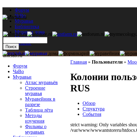
Форум
ЧаВо
Муравьи
Библиотека
Муравьи дома
Мастерская
Каталог
antclub.ru
Главная
»
Пользователи
»
Moo
Форум
ЧаВо
Колонии польз
Муравьи
Атлас муравьёв
RUS
Строение
муравья
Муравейник в
Обзор
разрезе
Структура
Таблица лёта
События
Методы
изучения
strict warning: Only variables sho
Фильмы о
/var/www/wwwantstoreru/htdocs.6/
муравьях