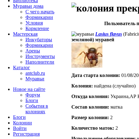
Библиотека
Муравьи дома
С чего начать
Формикарии
Условия
Пользователь п
Кормление
Lasius flavus
(Fabrici
Мастерская
земляной) муравей
Инкубаторы
Формикарии
Арены
Инструменты
Наполнители
Каталог
antclub.ru
Дата старта кoлонии:
01/08/20
Муравьи
Кoлония:
найдена (случайно)
Новое на сайте
Форум
Откуда кoлония:
Украина,АР 
Блоги
События в
Состав кoлонии:
матка
колониях
Блоги
Размер кoлонии:
2
Колонии
Количество маток:
2
Войти
Peгиcтpaция
Используемое оборудование:
и