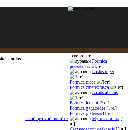
скоро лёт
ius similus
Formica
pressilabris
Lasius niger
Formica picea
Formica cinereofusca
Lasius alienus
Formica lemani
[2 н.]
Formica gagatoides
[1 н.]
Formica pratensis
[1 н.]
Сообщить об ошибке
Myrmica rubra
[1
н.]
Crematogaster osakensis
[3 н.]