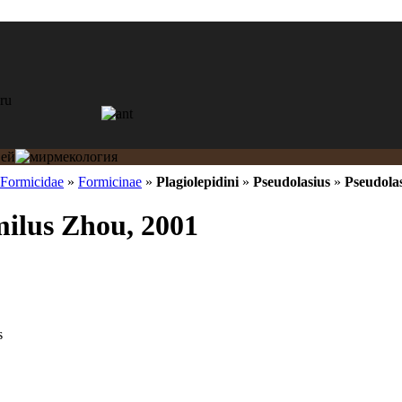
Formicidae
»
Formicinae
»
Plagiolepidini
»
Pseudolasius
»
Pseudolas
milus Zhou, 2001
s