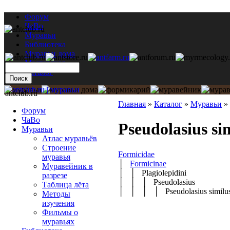
Форум
ЧаВо
Муравьи
Библиотека
Муравьи дома
Мастерская
Каталог
antclub.ru
Главная
»
Каталог
»
Муравьи
»
Форум
ЧаВо
Pseudolasius si
Муравьи
Атлас муравьёв
Строение
Formicidae
муравья
│
Formicinae
Муравейник в
│ │ Plagiolepidini
разрезе
│ │ │ Pseudolasius
Таблица лёта
│ │ │ │ Pseudolasius similu
Методы
изучения
Фильмы о
муравьях