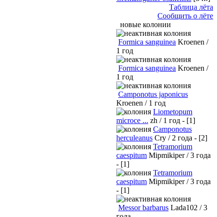
Таблица лёта
Сообщить о лёте
новые колонии
Formica sanguinea
Kroenen /
1 год
Formica sanguinea
Kroenen /
1 год
Camponotus japonicus
Kroenen / 1 год
Liometopum
microce ...
zh / 1 год - [1]
Camponotus
herculeanus
Cry / 2 года - [2]
Tetramorium
caespitum
Mipmikiper / 3 года
- [1]
Tetramorium
caespitum
Mipmikiper / 3 года
- [1]
Messor barbarus
Lada102 / 3
года