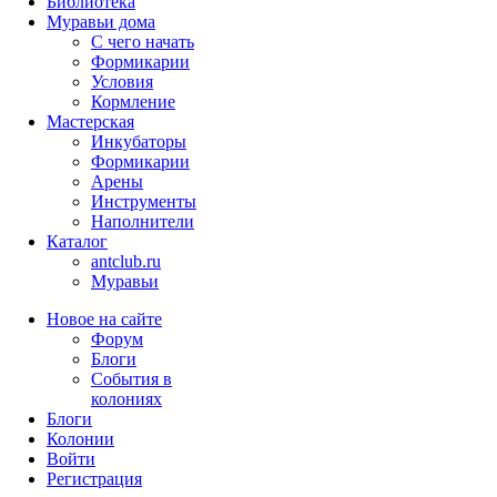
Библиотека
Муравьи дома
С чего начать
Формикарии
Условия
Кормление
Мастерская
Инкубаторы
Формикарии
Арены
Инструменты
Наполнители
Каталог
antclub.ru
Муравьи
Новое на сайте
Форум
Блоги
События в
колониях
Блоги
Колонии
Войти
Peгиcтpaция