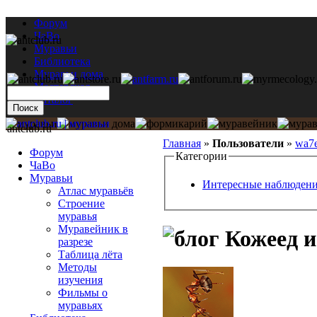
Форум
ЧаВо
Муравьи
Библиотека
Муравьи дома
Мастерская
Каталог
antclub.ru
Главная
»
Пользователи
»
wa7
Форум
Категории
ЧаВо
Муравьи
Интересные наблюден
Атлас муравьёв
Строение
муравья
Муравейник в
Кожеед и
разрезе
Таблица лёта
Методы
изучения
Фильмы о
муравьях