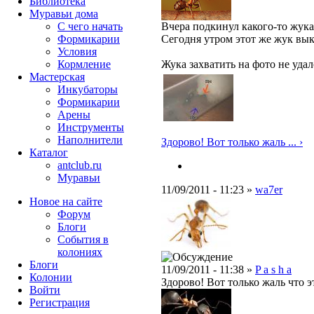
Библиотека
Муравьи дома
С чего начать
Вчера подкинул какого-то жука(
Формикарии
Сегодня утром этот же жук вык
Условия
Кормление
Жука захватить на фото не удал
Мастерская
Инкубаторы
Формикарии
Арены
Инструменты
Наполнители
Здорово! Вот только жаль ... ›
Каталог
antclub.ru
Муравьи
11/09/2011 - 11:23 »
wa7er
Новое на сайте
Форум
Блоги
События в
колониях
Блоги
11/09/2011 - 11:38 »
P a s h a
Колонии
Здорово! Вот только жаль что 
Войти
Peгиcтpaция