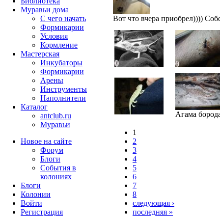
Библиотека
Муравьи дома
С чего начать
Вот что вчера приобрел)))) Соб
Формикарии
Условия
Кормление
Мастерская
Инкубаторы
Формикарии
Арены
Инструменты
Наполнители
Каталог
Агама бород
antclub.ru
Муравьи
1
Новое на сайте
2
Форум
3
Блоги
4
События в
5
колониях
6
Блоги
7
Колонии
8
Войти
следующая ›
Peгиcтpaция
последняя »