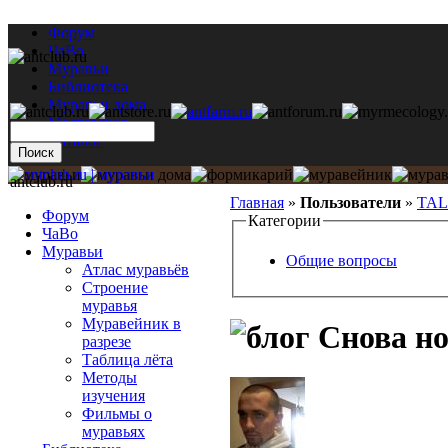
Форум
ЧаВо
Муравьи
Библиотека
Муравьи дома
Мастерская
Каталог
antclub.ru
Главная
»
Пользователи
»
TA
Форум
Категории
ЧаВо
Муравьи
Общие вопросы
Атлас муравьёв
Строение
муравья
Муравейник в
Снова но
разрезе
Таблица лёта
Методы
изучения
Фильмы о
муравьях