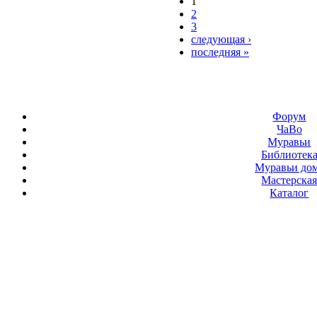
1
2
3
следующая ›
последняя »
Форум
ЧаВо
Муравьи
Библиотек
Муравьи до
Мастерска
Каталог