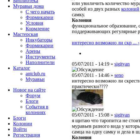
Библиотека
или увиличить количество мура
Муравьи дома
особей из двух разных
колоний
С чего начать
самку.
Формикарии
Колония
Условия
функциональное образование, с
Кормление
поддерживающих регулярные 
Мастерская
Инкубаторы
интересно возможно ли скр ... ›
Формикарии
Арены
Инструменты
Наполнители
05/07/2011 - 14:19 »
sigityan
Каталог
antclub.ru
05/07/2011 - 14:46 »
seno
Муравьи
интересно возможно ли скрести
практически????
Новое на сайте
Форум
Блоги
События в
колониях
05/07/2011 - 15:08 »
sigityan
Блоги
я щитаю что таропитса не стои
Колонии
муравьев разного вида у котор
Войти
самца на одну самку и дела в ш
Peгиcтpaция
Колония