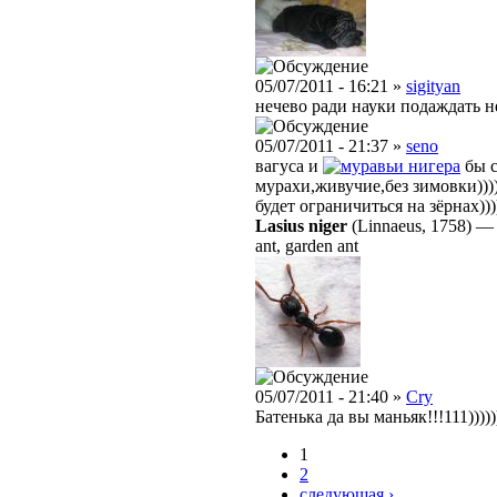
05/07/2011 - 16:21 »
sigityan
нечево ради науки подаждать не
05/07/2011 - 21:37 »
seno
вагуса и
нигера
бы с
мурахи,живучие,без зимовки)))
будет ограничиться на зёрнах))))
Lasius niger
(Linnaeus, 1758)
ant, garden ant
05/07/2011 - 21:40 »
Cry
Батенька да вы маньяк!!!111)))))
1
2
следующая ›