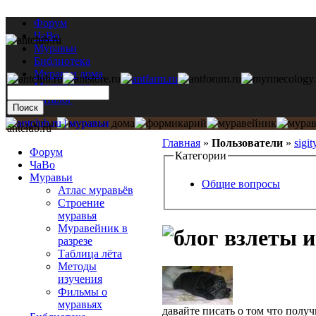
Форум
ЧаВо
Муравьи
Библиотека
Муравьи дома
Мастерская
Каталог
antclub.ru
Главная
»
Пользователи
»
sigit
Форум
Категории
ЧаВо
Муравьи
Общие вопросы
Атлас муравьёв
Строение
муравья
Муравейник в
взлеты и
разрезе
Таблица лёта
Методы
изучения
Фильмы о
муравьях
давайте писать о том что полу