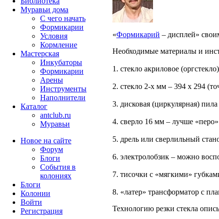
Библиотека
Муравьи дома
С чего начать
Формикарии
«
Формикарий
– дисплей» свои
Условия
Кормление
Необходимые материалы и инс
Мастерская
Инкубаторы
1. стекло акриловое (оргстекло
Формикарии
Арены
2. стекло 2-х мм – 394 х 294 (
Инструменты
Наполнители
3. дисковая (циркулярная) пил
Каталог
antclub.ru
4. сверло 16 мм – лучше «перо»
Муравьи
5. дрель или сверлильный стан
Новое на сайте
Форум
6. электролобзик – можно восп
Блоги
События в
7. тисочки с «мягкими» губкам
колониях
Блоги
8. «латер» трансформатор с пл
Колонии
Войти
Технологию резки стекла описы
Peгиcтpaция