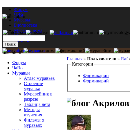
Форум
ЧаВо
Муравьи
Библиотека
Муравьи дома
Мастерская
Каталог
antclub.ru
Главная
»
Пользователи
»
Raf
Форум
Категории
ЧаВо
Муравьи
Формикарии
Атлас муравьёв
Формикарий
Строение
муравья
Муравейник в
разрезе
Акрилов
Таблица лёта
Методы
изучения
Фильмы о
муравьях