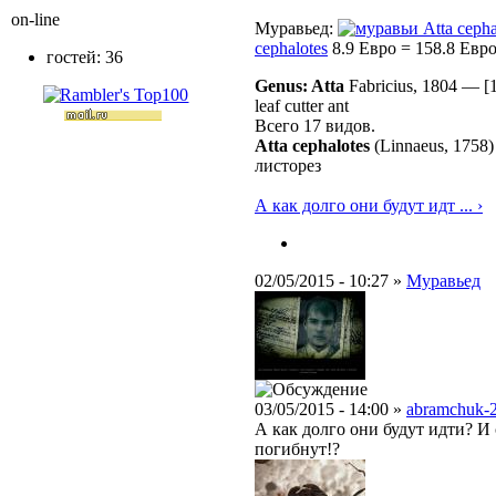
on-line
Муравьед
:
Atta cepha
cephalotes
8.9 Евро = 158.8 Евр
гостей: 36
Genus: Atta
Fabricius, 1804
—
[
leaf cutter ant
Всего 17 видов.
Atta cephalotes
(Linnaeus, 1758)
листорез
А как долго они будут идт ... ›
02/05/2015 - 10:27 »
Муравьед
03/05/2015 - 14:00 »
abramchuk-
А как долго они будут идти? И 
погибнут!?