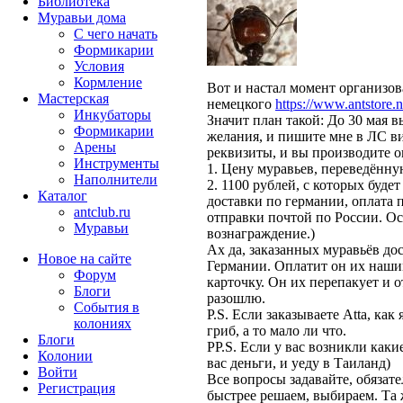
Библиотека
Муравьи дома
С чего начать
Формикарии
Условия
Кормление
Вот и настал момент организов
Мастерская
немецкого
https://www.antstore.n
Инкубаторы
Значит план такой: До 30 мая 
Формикарии
желания, и пишите мне в ЛС в
Арены
реквизиты, и вы производите о
Инструменты
1. Цену муравьев, переведённу
Наполнители
2. 1100 рублей, с которых буде
Каталог
доставки по германии, оплата 
antclub.ru
отправки почтой по России. Ос
Муравьи
вознаграждение.)
Ах да, заказанных муравьёв до
Новое на сайте
Германии. Оплатит он их нашим
Форум
карточку. Он их перепакует и о
Блоги
разошлю.
События в
P.S. Если заказываете Atta, как
колониях
гриб, а то мало ли что.
Блоги
PP.S. Если у вас возникли какие
Колонии
вас деньги, и уеду в Таиланд)
Войти
Все вопросы задавайте, обязате
Peгиcтpaция
быстрее решаем, выбираем. Та же