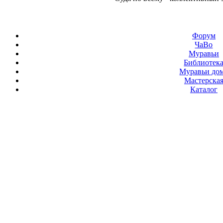
Форум
ЧаВо
Муравьи
Библиотек
Муравьи до
Мастерска
Каталог