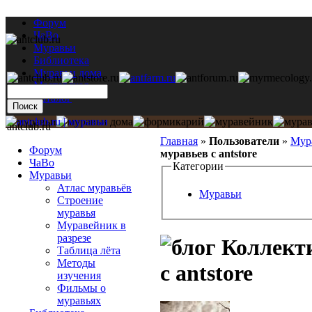
Форум
ЧаВо
Муравьи
Библиотека
Муравьи дома
Мастерская
Каталог
antclub.ru
Главная
»
Пользователи
»
Мур
Форум
муравьев с antstore
ЧаВо
Категории
Муравьи
Атлас муравьёв
Муравьи
Строение
муравья
Муравейник в
разрезе
Коллекти
Таблица лёта
Методы
с antstore
изучения
Фильмы о
муравьях