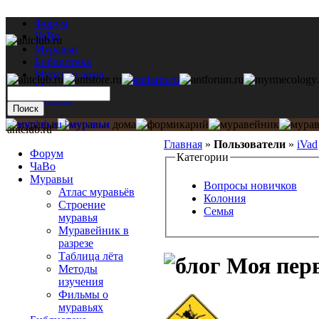
Форум
ЧаВо
Муравьи
Библиотека
Муравьи дома
Мастерская
Каталог
antclub.ru
Главная
»
Пользователи
»
iVad
Форум
Категории
ЧаВо
Муравьи
Вопросы новичков
Атлас муравьёв
Колония
Строение
Семья
муравья
Муравейник в
разрезе
Таблица лёта
Моя перв
Методы
изучения
Фильмы о
муравьях