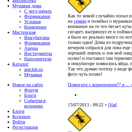
Библиотека
Муравьи дома
С чего начать
Как то зимой случайно попал н
Формикарии
на
семью
и позабыл о мурашках!
Условия
внимание на то что бегает куч
Кормление
сигарет, вытряхнул ее и поймал
Мастерская
а было их реально много по все
Инкубаторы
только одна! Дома из подручных
Формикарии
вечером собрался для лова еще
Арены
хороший ливень и лов мой накр
Инструменты
полке! и поставил там термомет
Наполнители
в инкубаторе появились яйца, 
Каталог
Так что думаю потиху о виде ф
antclub.ru
фото чуть позже!
Муравьи
Новое на сайте
Помогите с кормлением?? н ... ›
Форум
Блоги
События в
15/07/2013 - 09:22 »
iVad
колониях
Блоги
Колонии
Войти
Peгиcтpaция