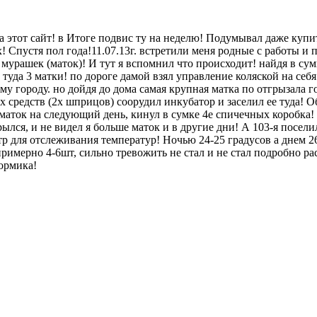
а этот сайт! в Итоге подвис ту на неделю! Подумывал даже куп
 Спустя пол года!11.07.13г. встретили меня родные с работы и 
а мурашек (маток)! И тут я вспомнил что происходит! найдя в су
 туда 3 матки! по дороге дамой взял управление коляской на себ
му городу. но дойдя до дома самая крупная матка по отгрызала г
 средств (2х шприцов) соорудил инкубатор и заселил ее туда! Обо
 маток на следующий день, кинул в сумке 4е спичечных коробка!
ылся, и не видел я больше маток и в другие дни! А 103-я посел
р для отслеживания температур! Ночью 24-25 градусов а днем 26-
примерно 4-6шт, сильно тревожить не стал и не стал подробно р
ормика!