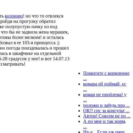
ить
колонию
! но что то отвлекся
пройдя на прогулку обратил
мке полупустую пачку из под
я что бы не задвила жена мурашек,
отовы более мелким! и осталась
звал я ее 103-я принцесса ;)
 но погода поиздевалась и прошел
илась в шкафчике на отдельной
28 градусов у нее! и вот 14.07.13
ассматривать!
Помогите с кормление
...
комара ей поймай, ес
...
комар не проблема! у
...
положи и забудь про ...
ОК!! спс за консульт ...
Автор! Совсем не по ...
А по мне и так норм,
...
Ну-у... Если уж очен ...