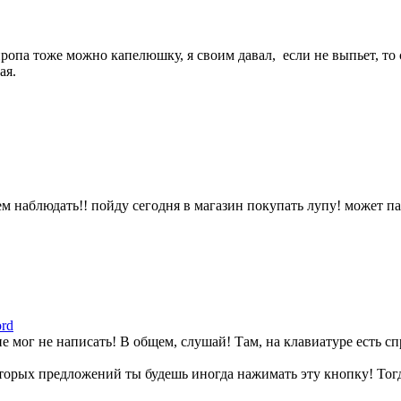
сиропа тоже можно капелюшку, я своим давал, если не выпьет, то
ая.
дем наблюдать!! пойду сегодня в магазин покупать лупу! может п
ord
е мог не написать! В общем, слушай! Там, на клавиатуре есть спр
оторых предложений ты будешь иногда нажимать эту кнопку! Тогд