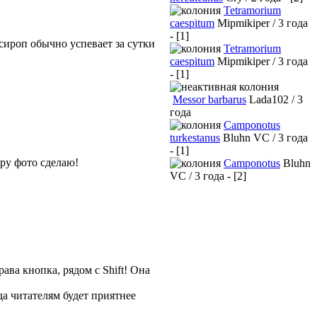
Tetramorium
caespitum
Mipmikiper / 3 года
- [1]
 сироп обычно успевает за сутки
Tetramorium
caespitum
Mipmikiper / 3 года
- [1]
Messor barbarus
Lada102 / 3
года
Camponotus
turkestanus
Bluhn VC / 3 года
- [1]
ару фото сделаю!
Camponotus
Bluhn
VC / 3 года - [2]
ава кнопка, рядом с Shift! Она
а читателям будет приятнее