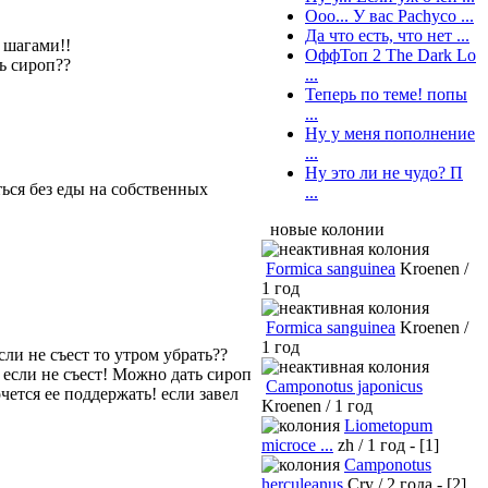
Ооо... У вас Pachyco ...
Да что есть, что нет ...
 шагами!!
ОффТоп 2 The Dark Lo
ь сироп??
...
Теперь по теме! попы
...
Ну у меня пополнение
...
Ну это ли не чудо? П
ься без еды на собственных
...
новые колонии
Formica sanguinea
Kroenen /
1 год
Formica sanguinea
Kroenen /
1 год
сли не съест то утром убрать??
 если не съест! Можно дать сироп
Camponotus japonicus
чется ее поддержать! если завел
Kroenen / 1 год
Liometopum
microce ...
zh / 1 год - [1]
Camponotus
herculeanus
Cry / 2 года - [2]