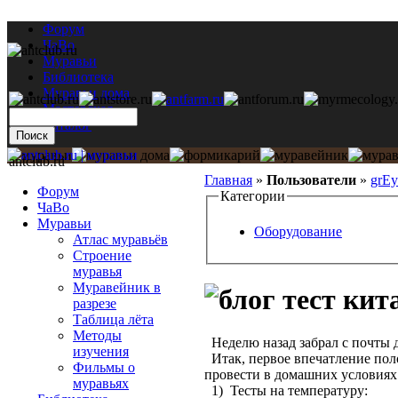
Форум
ЧаВо
Муравьи
Библиотека
Муравьи дома
Мастерская
Каталог
antclub.ru
Главная
»
Пользователи
»
grEy
Форум
Категории
ЧаВо
Муравьи
Оборудование
Атлас муравьёв
Строение
муравья
Муравейник в
тест кит
разрезе
Таблица лёта
Методы
Неделю назад забрал с почты 
изучения
Итак, первое впечатление пол
Фильмы о
провести в домашних условиях
муравьях
1) Тесты на температуру: