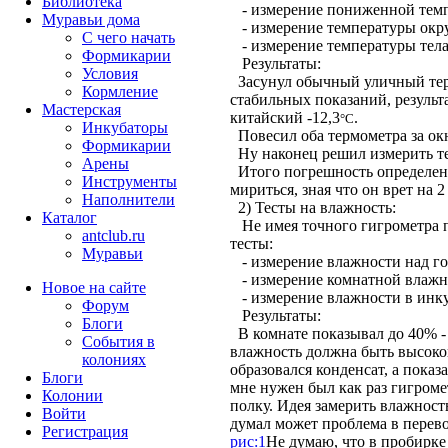
Библиотека
- измерение пониженной тем
Муравьи дома
- измерение температуры ок
С чего начать
- измерение температуры тел
Формикарии
Результаты:
Условия
Засунул обычный уличный термо
Кормление
стабильных показаний, результ
Мастерская
китайский -12,3
.
°С
Инкубаторы
Повесил оба термометра за ок
Формикарии
Ну наконец решил измерить тем
Арены
Итого погрешность определения
Инструменты
мириться, зная что он врет на 
Наполнители
2) Тесты на влажность:
Каталог
Не имея точного гигрометра п
antclub.ru
тесты:
Муравьи
- измерение влажности над го
- измерение комнатной влаж
Новое на сайте
- измерение влажности в инк
Форум
Результаты:
Блоги
В комнате показывал до 40% - н
События в
влажность должна быть высокой
колониях
образовался конденсат, а пока
Блоги
мне нужен был как раз гигроме
Колонии
полку. Идея замерить влажност
Войти
думал может проблема в перевод
Peгиcтpaция
рис:1
Не думаю, что в пробирке