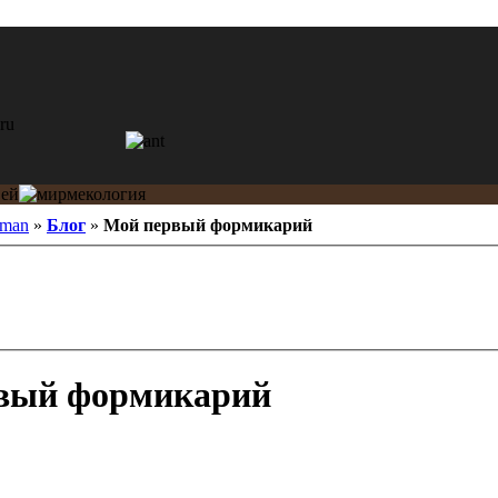
hman
»
Блог
»
Мой первый формикарий
вый формикарий