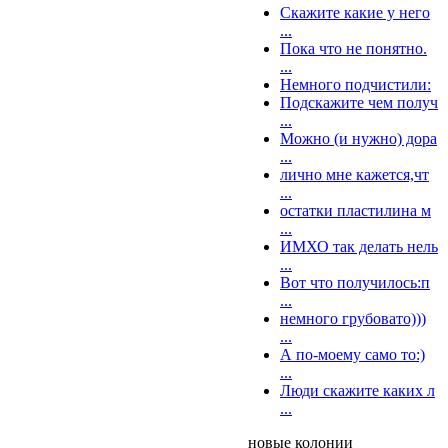
Скажите какие у него
...
Пока что не понятно.
...
Немного подчистили:
Подскажите чем получ
...
Можно (и нужно) дора
...
лично мне кажется,чт
...
остатки пластилина м
...
ИМХО так делать нель
...
Вот что получилось:п
...
немного грубовато)))
...
А по-моему само то:)
...
Люди скажите каких л
...
новые колонии