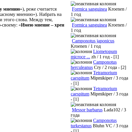
Formica sanguinea
Kroenen /
му мнению
»), реже считается
1 год
ужасному мнению»). Набрать на
и этого слова. Между тем,
Formica sanguinea
Kroenen /
-своему: «
Имею мнение – хрен
1 год
Camponotus japonicus
Kroenen / 1 год
Liometopum
microce ...
zh / 1 год - [1]
Camponotus
herculeanus
Cry / 2 года - [2]
Tetramorium
caespitum
Mipmikiper / 3 года
- [1]
Tetramorium
caespitum
Mipmikiper / 3 года
- [1]
Messor barbarus
Lada102 / 3
года
Camponotus
turkestanus
Bluhn VC / 3 года
- [1]