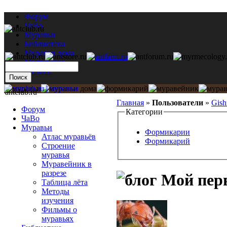
Форум
ЧаВо
Муравьи
Библиотека
Муравьи дома
Мастерская
Каталог
antclub.ru
Главная
»
Пользователи
»
Gis
Форум
Категории
ЧаВо
Муравьи
Формикарии
Атлас муравьёв
Формикарий
Строение
муравья
Муравейник в
разрезе
Мой пер
Таблица лёта
Методы
изучения
Фильмы о
муравьях