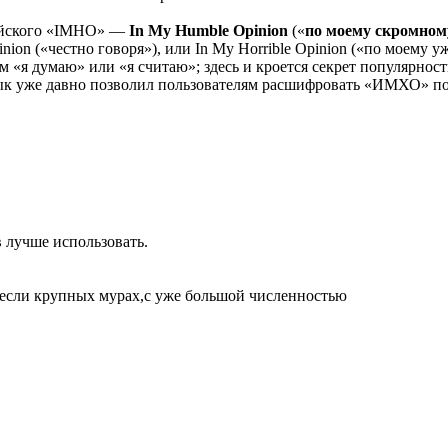
ийского «IMHO» —
In My Humble Opinion
(«
по моему скромно
nion («честно говоря»), или In My Horrible Opinion («по моему 
«я думаю» или «я считаю»; здесь и кроется секрет популярност
ык уже давно позволил пользователям расшифровать «ИМХО» по
 лучше использовать.
а если крупных мурах,с уже большой численностью