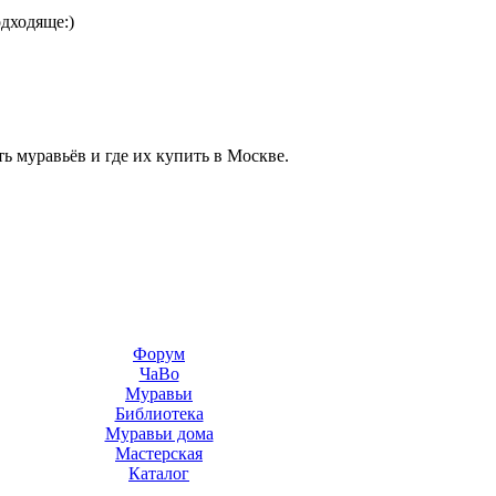
одходяще:)
ь муравьёв и где их купить в Москве.
Форум
ЧаВо
Муравьи
Библиотека
Муравьи дома
Мастерская
Каталог