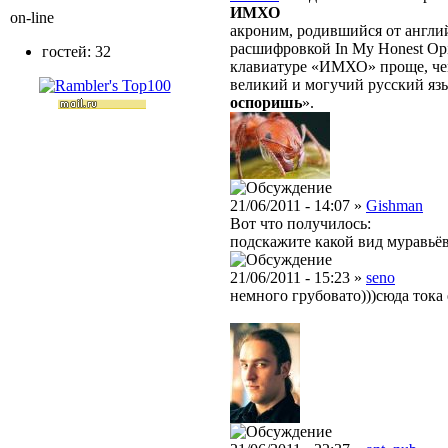
ИМХО
on-line
акроним, родившийся от англ
расшифровкой In My Honest Opi
гостей: 32
клавиатуре «ИМХО» проще, чем 
великий и могучий русский яз
оспоришь
».
21/06/2011 - 14:07 »
Gishman
Вот что получилось:
подскажите какой вид муравьёв
21/06/2011 - 15:23 »
seno
немного грубовато)))сюда ток