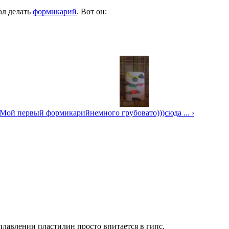
ал делать
формикарий
. Вот он:
 Мой первый формикарий
немного грубовато)))сюда ... ›
 плавлении пластилин просто впитается в гипс.