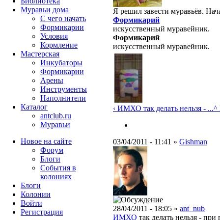
Библиотека
Муравьи дома
Я решил завести муравьёв. Нач
С чего начать
Формикарий
Формикарии
искусственный муравейник.
Условия
Формикарий
Кормление
искусственный муравейник.
Мастерская
Инкубаторы
Формикарии
Арены
Инструменты
Наполнители
Каталог
‹ ИМХО так делать нельзя - ...
^
antclub.ru
Муравьи
Новое на сайте
03/04/2011 - 11:41 »
Gishman
Форум
Блоги
События в
колониях
Блоги
Колонии
Войти
28/04/2011 - 18:05 »
ant_nub
Peгиcтpaция
ИМХО
так делать нельзя - при