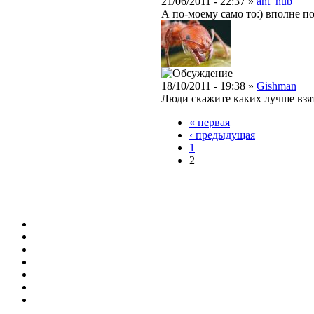
21/06/2011 - 22:37 »
ant_nub
А по-моему само то:) вполне п
18/10/2011 - 19:38 »
Gishman
Люди скажите каких лучше взят
« первая
‹ предыдущая
1
2