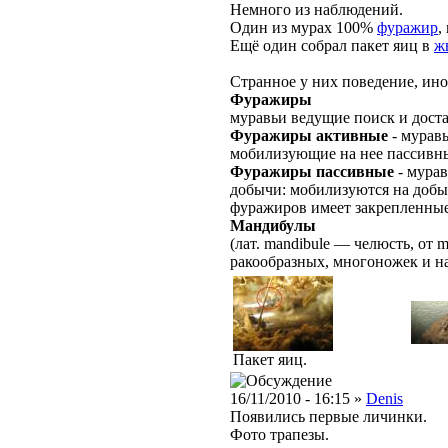
Немного из наблюдений.
Один из мурах 100%
фуражир
,
Ещё один собрал пакет яиц в
ж
Странное у них поведение, иног
Фуражиры
муравьи ведущие поиск и дост
Фуражиры активные
- мурав
мобилизующие на нее пассивн
Фуражиры пассивные
- мурав
добычи: мобилизуются на доб
фуражиров имеет закрепленные
Мандибулы
(лат. mandibule — челюсть, от 
ракообразных, многоножек и н
Пакет яиц.
16/11/2010 - 16:15 »
Denis
Появились первые личинки.
Фото трапезы.