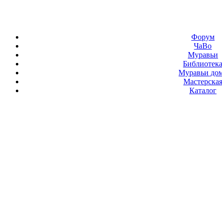
Форум
ЧаВо
Муравьи
Библиотек
Муравьи до
Мастерска
Каталог