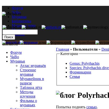
Форум
ЧаВо
Муравьи
Библиотека
Муравьи дома
Мастерская
Каталог
antclub.ru
Главная
»
Пользователи
»
Deni
Форум
Категории
ЧаВо
Муравьи
Genus: Polyrhachis
Атлас муравьёв
Species: Polyrhachis dive
Строение
Формикарии
муравья
Семья
Муравейник в
разрезе
Таблица лёта
Методы
Polyrhach
изучения
Фильмы о
муравьях
Попытка поднять
семью
.