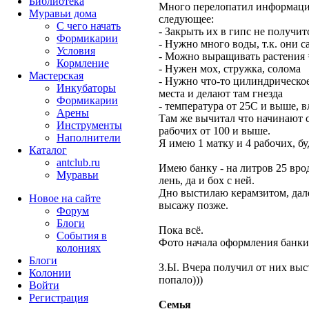
Библиотека
Много перелопатил информаци
Муравьи дома
следующее:
С чего начать
- Закрыть их в гипс не получит
Формикарии
- Нужно много воды, т.к. они 
Условия
- Можно выращивать растения 
Кормление
- Нужен мох, стружка, солома
Мастерская
- Нужно что-то цилиндрическое
Инкубаторы
места и делают там гнезда
Формикарии
- температура от 25С и выше, 
Арены
Там же вычитал что начинают 
Инструменты
рабочих от 100 и выше.
Наполнители
Я имею 1 матку и 4 рабочих, бу
Каталог
antclub.ru
Имею банку - на литров 25 вро
Муравьи
лень, да и бох с ней.
Дно выстилаю керамзитом, дале
Новое на сайте
высажу позже.
Форум
Блоги
Пока всё.
События в
Фото начала оформления банки 
колониях
Блоги
З.Ы. Вчера получил от них выст
Колонии
попало)))
Войти
Peгиcтpaция
Семья