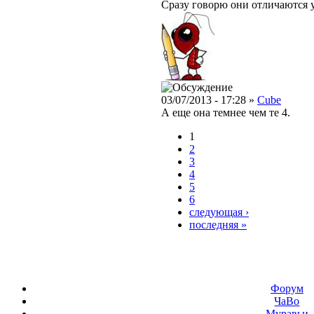
Сразу говорю они отличаются у
03/07/2013 - 17:28 »
Cube
А еще она темнее чем те 4.
1
2
3
4
5
6
следующая ›
последняя »
Форум
ЧаВо
Муравьи