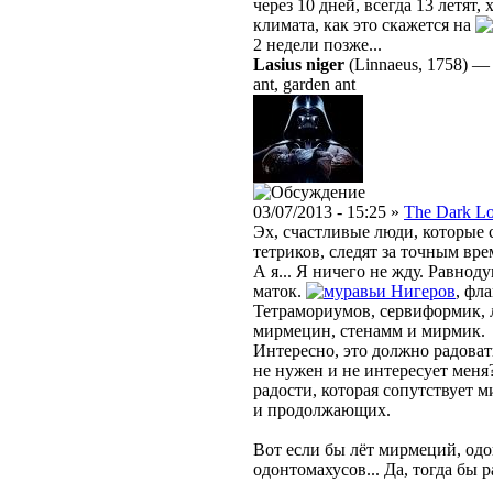
через 10 дней, всегда 13 летят,
климата, как это скажется на
2 недели позже...
Lasius niger
(Linnaeus, 1758)
ant, garden ant
03/07/2013 - 15:25 »
The Dark L
Эх, счастливые люди, которые 
тетриков, следят за точным вре
А я... Я ничего не жду. Равно
маток.
Нигеров
, фл
Тетрамориумов, сервиформик, 
мирмецин, стенамм и мирмик.
Интересно, это должно радоват
не нужен и не интересует меня
радости, которая сопутствует
и продолжающих.
Вот если бы лёт мирмеций, одо
одонтомахусов... Да, тогда бы р