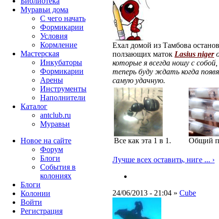
Библиотека
Муравьи дома
С чего начать
Формикарии
Условия
Кормление
Ехал домой из Тамбова останов
Мастерская
ползающих маток
Lasius niger
Инкубаторы
которые я всегда ношу с собой,
Формикарии
теперь буду ждать когда появ
Арены
самую удачную.
Инструменты
Наполнители
Каталог
antclub.ru
Муравьи
Новое на сайте
Все как эта 1 в 1.
Общий п
Форум
Блоги
Лучше всех оставить, ниге ... ›
События в
колониях
Блоги
24/06/2013 - 21:04 »
Cube
Колонии
Войти
Peгиcтpaция