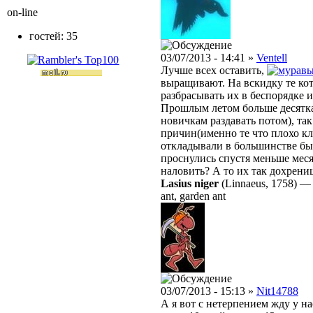
on-line
гостей: 35
03/07/2013 - 14:41 »
Ventell
Лучше всех оставить,
выращивают. На вскидку те кот
разбрасывать их в беспорядке 
Прошлым летом больше десятка
новичкам раздавать потом), так
причин(именно те что плохо кл
откладывали в большинстве бы
проснулись спустя меньше меся
наловить? А то их так дохренищ
Lasius niger
(Linnaeus, 1758)
ant, garden ant
03/07/2013 - 15:13 »
Nit14788
А я вот с нетерпением жду у н