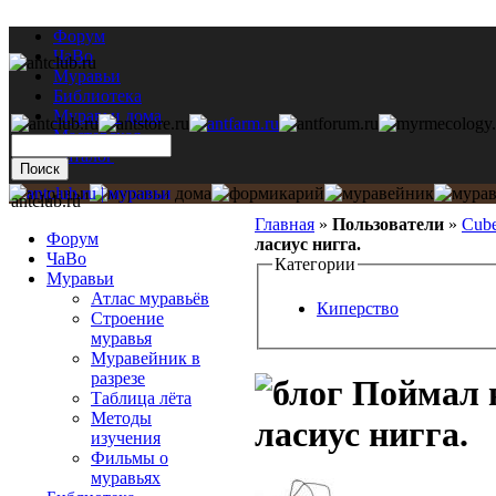
Форум
ЧаВо
Муравьи
Библиотека
Муравьи дома
Мастерская
Каталог
antclub.ru
Главная
»
Пользователи
»
Cub
Форум
ласиус нигга.
ЧаВо
Категории
Муравьи
Атлас муравьёв
Киперство
Строение
муравья
Муравейник в
разрезе
Поймал в
Таблица лёта
Методы
ласиус нигга.
изучения
Фильмы о
муравьях