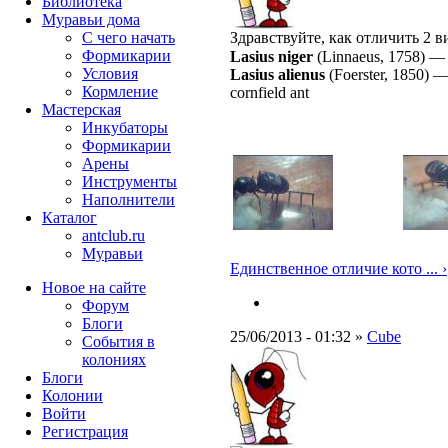
Библиотека
Муравьи дома
С чего начать
Здравствуйте, как отличить 2 в
Формикарии
Lasius niger
(Linnaeus, 1758)
Условия
Lasius alienus
(Foerster, 1850)
Кормление
cornfield ant
Мастерская
Инкубаторы
Формикарии
Арены
Инструменты
Наполнители
Каталог
antclub.ru
Муравьи
Единственное отличие кото ... ›
Новое на сайте
Форум
Блоги
25/06/2013 - 01:32 »
Cube
События в
колониях
Блоги
Колонии
Войти
Peгиcтpaция