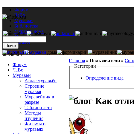
Форум
ЧаВо
Муравьи
Библиотека
Муравьи дома
Мастерская
Каталог
antclub.ru
Главная
»
Пользователи
»
Cub
Форум
Категории
ЧаВо
Муравьи
Определение вида
Атлас муравьёв
Строение
муравья
Муравейник в
Как отли
разрезе
Таблица лёта
Методы
изучения
Фильмы о
муравьях