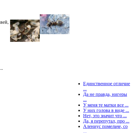
вей,
..
Единственное отличие
...
Да не правда, нигеры
...
У меня те матки все ...
У них голова в виде ...
Нет, это значит что ...
Да, я перепутал, про ...
Алениус помельче, со
...