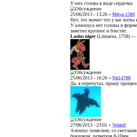
У них голова в виде сердечка
25/06/2013 - 13:26 »
Mitya-1580
Нет, это значит что у вас ватка
У алиниуса нет головы в форме 
заметно крупнее и блестят.
Lasius niger
(Linnaeus, 1758)
25/06/2013 - 16:26 »
Nit14788
Да, я перепутал, прошу прощен
27/06/2013 - 23:01 »
Ventell
Алениус помельче, со светлым
брюшком, размером 8-10мм.