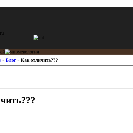
e
»
Блог
»
Как отличить???
чить???