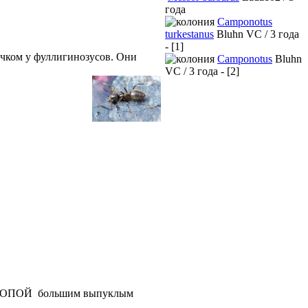
года
Camponotus
turkestanus
Bluhn VC / 3 года
- [1]
ечком у фуллигинозусов. Они
Camponotus
Bluhn
VC / 3 года - [2]
ПОЙ большим выпуклым