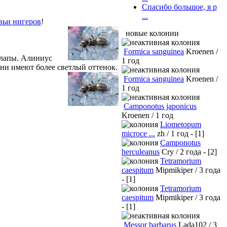
Спасибо большое, я р
...
нигеров
!
новые колонии
Formica sanguinea
Kroenen /
е лапы. Алиниус
1 год
 они имеют более светлый оттенок.
Formica sanguinea
Kroenen /
1 год
Camponotus japonicus
Kroenen / 1 год
Liometopum
microce ...
zh / 1 год - [1]
Camponotus
herculeanus
Cry / 2 года - [2]
Tetramorium
caespitum
Mipmikiper / 3 года
- [1]
Tetramorium
caespitum
Mipmikiper / 3 года
- [1]
Messor barbarus
Lada102 / 3