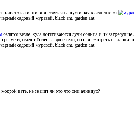
я понял это то что они селятся на пустошах в отличии от
—
черный садовый муравей, black ant, garden ant
ы
селятся везде, куда дотягиваются лучи солнца и их загребущи
о размеру, имеют более гладкое тело, и если смотреть на лапки,
—
черный садовый муравей, black ant, garden ant
а мокрой вате, не значит ли это что они алиниус?