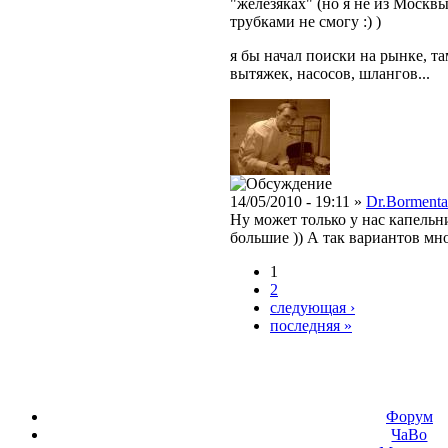
"железяках" (но я не из Москвы
трубками не смогу :) )
я бы начал поиски на рынке, т
вытяжек, насосов, шлангов...
14/05/2010 - 19:11 »
Dr.Bormenta
Ну может только у нас капельн
большие )) А так вариантов мно
1
2
следующая ›
последняя »
Форум
ЧаВо