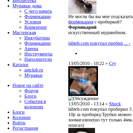
Библиотека
Муравьи дома
С чего начать
Формикарии
Не могли бы вы мне подсказать
Условия
формикария
с пробиркой?
Кормление
Формикарий
Мастерская
искусственный муравейник.
Инкубаторы
Формикарии
labteh.com покупал пробир ... ›
Арены
Инструменты
Наполнители
13/05/2010 - 10:22 »
Cry
Каталог
antclub.ru
Муравьи
Новое на сайте
Форум
Блоги
События в
13/05/2010 - 13:14 »
Shock
колониях
labteh.com покупал пробирки 3 
Блоги
10р за пробирку.Трубки можно
Колонии
зоомагазине(но тут только 4мм
Войти
описал)
Peгиcтpaция