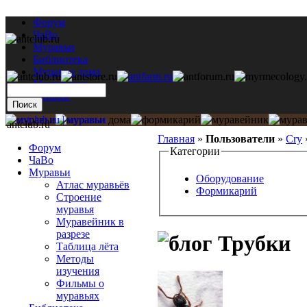
Форум
ЧаВо
Муравьи
Библиотека
Муравьи дома
Мастерская
Каталог
antclub.ru
Главная
»
Пользователи
»
Cry
Форум
Категории
ЧаВо
Муравьи
Оборудование
Атлас муравьёв
Формикарий
Строение
муравья
Муравейник в
разрезе
Трубки
Таблица лёта
Методы
изучения
Фильмы о
муравьях