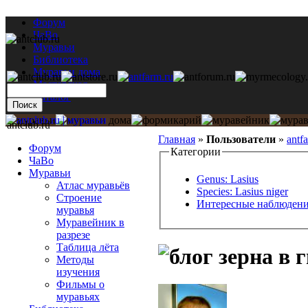
Форум
ЧаВо
Муравьи
Библиотека
Муравьи дома
Мастерская
Каталог
antclub.ru
Главная
»
Пользователи
»
antf
Форум
Категории
ЧаВо
Муравьи
Genus: Lasius
Атлас муравьёв
Species: Lasius niger
Строение
Интересные наблюден
муравья
Муравейник в
разрезе
Таблица лёта
зерна в г
Методы
изучения
Фильмы о
муравьях