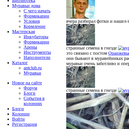
Библиотека
Муравьи дома
С чего начать
Формикарии
Условия
вчера разбирал фотки и нашел-т
Кормление
Мастерская
Инкубаторы
Формикарии
Арены
странные семена в гнезде
Инструменты
это связано с постом
Оранжевы
Наполнители
они бывают в муравейниках рас
Каталог
муравьи очень заботливо и опер
antclub.ru
Муравьи
Новое на сайте
Форум
странные семена в гнезде
Блоги
События в
колониях
Блоги
Колонии
Войти
Peгиcтpaция