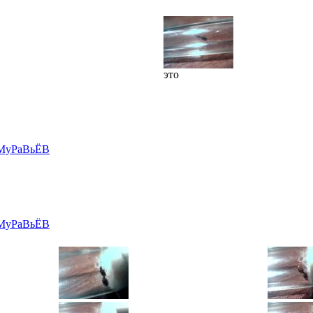
это
MyPaBьЁВ
MyPaBьЁВ