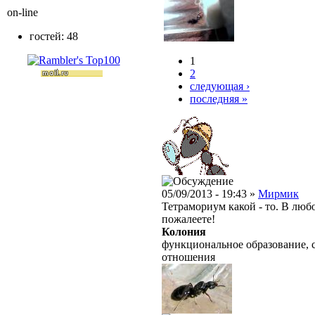
on-line
гостей: 48
1
2
следующая ›
последняя »
05/09/2013 - 19:43 »
Мирмик
Тетрамориум какой - то. В лю
пожалеете!
Колония
функциональное образование, 
отношения