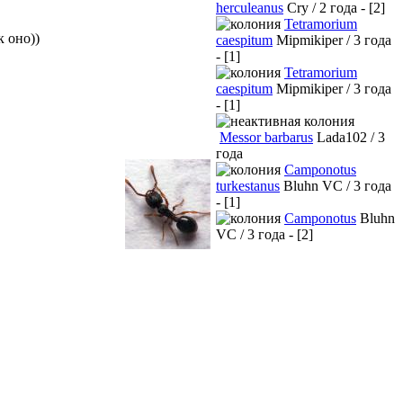
herculeanus
Cry / 2 года - [2]
Tetramorium
к оно))
caespitum
Mipmikiper / 3 года
- [1]
Tetramorium
caespitum
Mipmikiper / 3 года
- [1]
Messor barbarus
Lada102 / 3
года
Camponotus
turkestanus
Bluhn VC / 3 года
- [1]
Camponotus
Bluhn
VC / 3 года - [2]