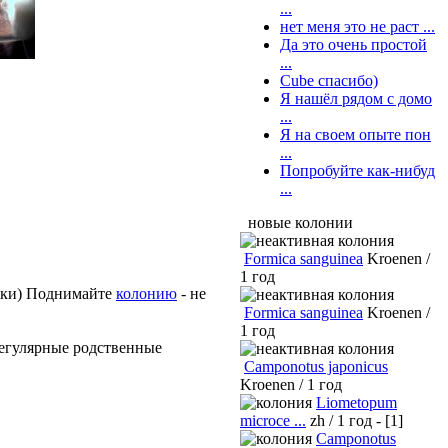
...
нет меня это не раст ...
Да это очень простой
...
Cube спасибо)
Я нашёл рядом с домо
...
Я на своем опыте пон
...
Попробуйте как-нибуд
...
новые колонии
Formica sanguinea
Kroenen /
1 год
ишки) Поднимайте
колонию
- не
Formica sanguinea
Kroenen /
1 год
регулярные родственные
Camponotus japonicus
Kroenen / 1 год
Liometopum
microce ...
zh / 1 год - [1]
Camponotus