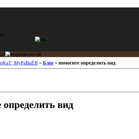
oKaT_MyPaBьЁВ
»
Блог
»
помогите определить вид
 определить вид