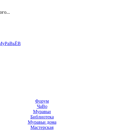
го...
MyPaBьЁВ
Форум
ЧаВо
Муравьи
Библиотека
Муравьи дома
Мастерская