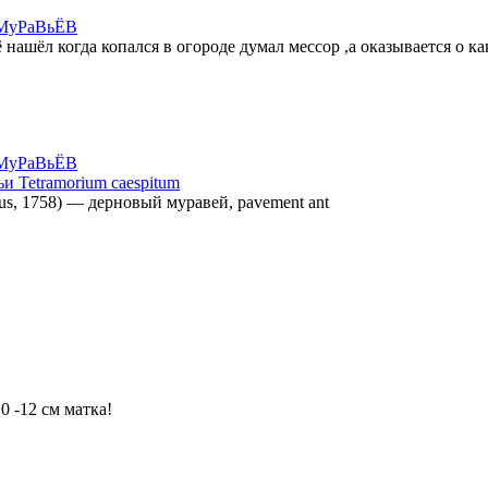
MyPaBьЁВ
ашёл когда копался в огороде думал мессор ,а оказывается о ка
MyPaBьЁВ
Tetramorium caespitum
us, 1758)
—
дерновый муравей, pavement ant
0 -12 см матка!