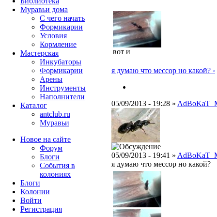
Библиотека
Муравьи дома
С чего начать
Формикарии
Условия
Кормление
вот и
Мастерская
Инкубаторы
Формикарии
я думаю что мессор но какой? ›
Арены
Инструменты
Наполнители
05/09/2013 - 19:28 »
AdBoKaT_
Каталог
antclub.ru
Муравьи
Новое на сайте
Форум
05/09/2013 - 19:41 »
AdBoKaT_
Блоги
я думаю что мессор но какой?
События в
колониях
Блоги
Колонии
Войти
Peгиcтpaция