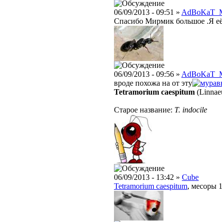
06/09/2013 - 09:51 »
AdBoKaT_
Спасибо Мирмик большое .Я её н
06/09/2013 - 09:56 »
AdBoKaT_
вроде похожа на от эту
Tetramorium caespitum
(Linnae
Старое название:
T. indocile
06/09/2013 - 13:42 »
Cube
Tetramorium caespitum
, месоры 1