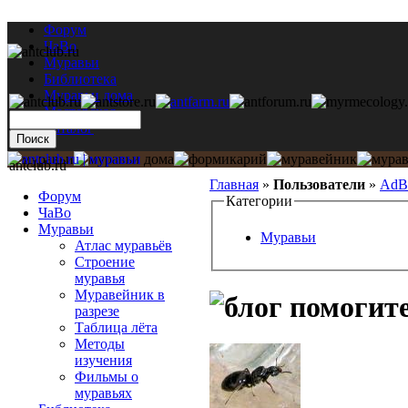
Форум
ЧаВо
Муравьи
Библиотека
Муравьи дома
Мастерская
Каталог
antclub.ru
Главная
»
Пользователи
»
AdB
Форум
Категории
ЧаВо
Муравьи
Муравьи
Атлас муравьёв
Строение
муравья
Муравейник в
помогите
разрезе
Таблица лёта
Методы
изучения
Фильмы о
муравьях