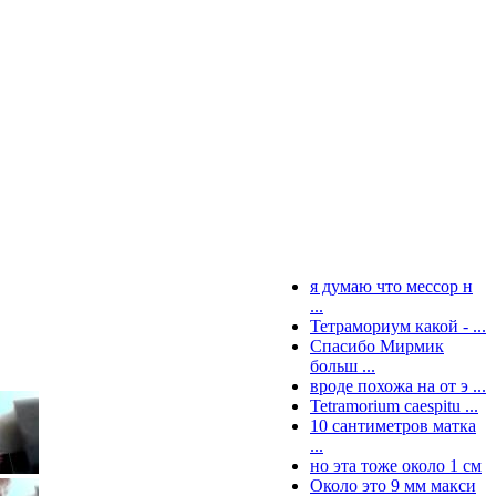
я думаю что мессор н
...
Тетрамориум какой - ...
Спасибо Мирмик
больш ...
вроде похожа на от э ...
Tetramorium caespitu ...
10 сантиметров матка
...
но эта тоже около 1 см
Около это 9 мм макси