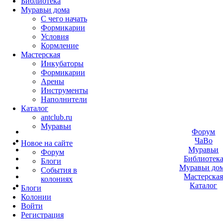
Библиотека
Муравьи дома
С чего начать
Формикарии
Условия
Кормление
Мастерская
Инкубаторы
Формикарии
Арены
Инструменты
Наполнители
Каталог
antclub.ru
Муравьи
Форум
ЧаВо
Новое на сайте
Муравьи
Форум
Библиотек
Блоги
Муравьи до
События в
Мастерска
колониях
Каталог
Блоги
Колонии
Войти
Peгиcтpaция