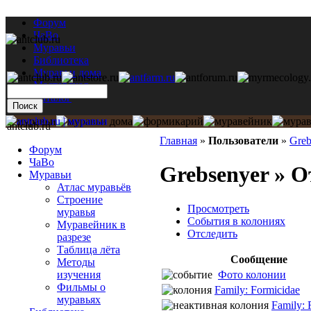
Форум
ЧаВо
Муравьи
Библиотека
Муравьи дома
Мастерская
Каталог
antclub.ru
Главная
»
Пользователи
»
Greb
Форум
ЧаВо
Grebsenyer » 
Муравьи
Атлас муравьёв
Строение
Просмотреть
муравья
События в колониях
Муравейник в
Отследить
разрезе
Таблица лёта
Сообщение
Методы
Фото колонии
изучения
Фильмы о
Family: Formicidae
муравьях
Family: 