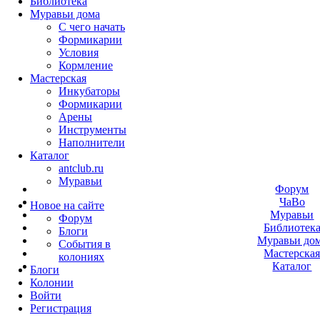
Библиотека
Муравьи дома
С чего начать
Формикарии
Условия
Кормление
Мастерская
Инкубаторы
Формикарии
Арены
Инструменты
Наполнители
Каталог
antclub.ru
Муравьи
Форум
ЧаВо
Новое на сайте
Муравьи
Форум
Библиотек
Блоги
Муравьи до
События в
Мастерска
колониях
Каталог
Блоги
Колонии
Войти
Peгиcтpaция