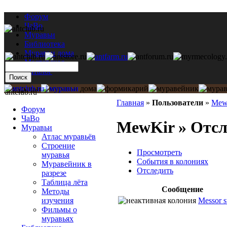
Форум
ЧаВо
Муравьи
Библиотека
Муравьи дома
Мастерская
Каталог
antclub.ru
Главная
»
Пользователи
»
Mew
Форум
ЧаВо
MewKir » Отсл
Муравьи
Атлас муравьёв
Строение
Просмотреть
муравья
События в колониях
Муравейник в
Отследить
разрезе
Таблица лёта
Сообщение
Методы
Messor s
изучения
Фильмы о
муравьях