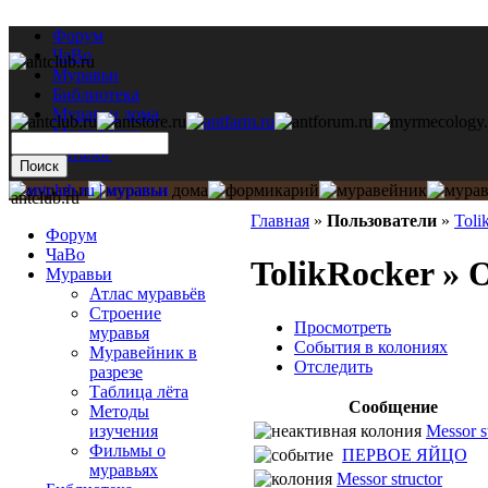
Форум
ЧаВо
Муравьи
Библиотека
Муравьи дома
Мастерская
Каталог
antclub.ru
Главная
»
Пользователи
»
Toli
Форум
ЧаВо
TolikRocker » 
Муравьи
Атлас муравьёв
Строение
Просмотреть
муравья
События в колониях
Муравейник в
Отследить
разрезе
Таблица лёта
Сообщение
Методы
Messor s
изучения
Фильмы о
ПЕРВОЕ ЯЙЦО
муравьях
Messor structor