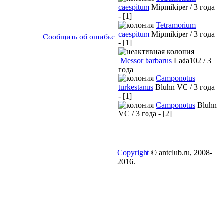
caespitum
Mipmikiper / 3 года
- [1]
Tetramorium
caespitum
Mipmikiper / 3 года
Сообщить об ошибке
- [1]
Messor barbarus
Lada102 / 3
года
Camponotus
turkestanus
Bluhn VC / 3 года
- [1]
Camponotus
Bluhn
VC / 3 года - [2]
Copyright
© antclub.ru, 2008-
2016.