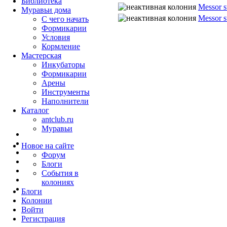
Библиотека
Messor s
Муравьи дома
Messor s
С чего начать
Формикарии
Условия
Кормление
Мастерская
Инкубаторы
Формикарии
Арены
Инструменты
Наполнители
Каталог
antclub.ru
Муравьи
Новое на сайте
Форум
Блоги
События в
колониях
Блоги
Колонии
Войти
Peгиcтpaция