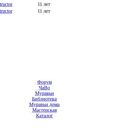
tructor
11 лет
tructor
11 лет
Форум
ЧаВо
Муравьи
Библиотека
Муравьи дома
Мастерская
Каталог