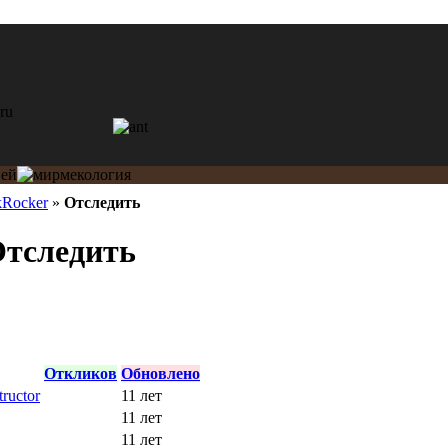
kRocker
»
Отследить
Отследить
Откликов
Обновлено
tructor
11 лет
11 лет
11 лет