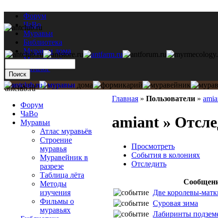
Форум
ЧаВо
Муравьи
Библиотека
Муравьи дома
Мастерская
Каталог
antclub.ru
Главная
»
Пользователи
»
amia
Форум
ЧаВо
amiant » Отсл
Муравьи
Атлас муравьёв
Строение
Просмотреть
муравья
События в колониях
Муравейник в
Отследить
разрезе
Таблица лёта
Сообщен
Методы
Две королевы-матк
изучения
Фильмы о
Суровая зима
муравьях
Лабиринты подзем