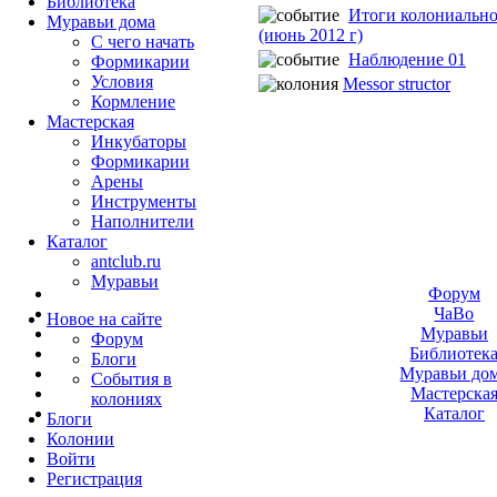
Библиотека
Итоги колониально
Муравьи дома
(июнь 2012 г)
С чего начать
Наблюдение 01
Формикарии
Условия
Messor structor
Кормление
Мастерская
Инкубаторы
Формикарии
Арены
Инструменты
Наполнители
Каталог
antclub.ru
Муравьи
Форум
ЧаВо
Новое на сайте
Муравьи
Форум
Библиотек
Блоги
Муравьи до
События в
Мастерска
колониях
Каталог
Блоги
Колонии
Войти
Peгиcтpaция