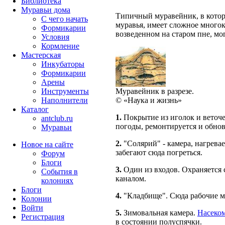
Библиотека
Муравьи дома
Типичный муравейник, в котор
С чего начать
муравья, имеет сложное многок
Формикарии
возведенном на старом пне, мо
Условия
Кормление
Мастерская
Инкубаторы
Формикарии
Арены
Муравейник в разрезе.
Инструменты
© «Наука и жизнь»
Наполнители
Каталог
1.
Покрытие из иголок и веточ
antclub.ru
погоды, ремонтируется и обно
Муравьи
2.
"Солярий" - камера, нагрева
Новое на сайте
забегают сюда погреться.
Форум
Блоги
3.
Один из входов. Охраняется
События в
каналом.
колониях
Блоги
4.
"Кладбище". Сюда рабочие му
Колонии
Войти
5.
Зимовальная камера.
Насеко
Peгиcтpaция
в состоянии полуспячки.