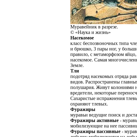
Муравейник в разрезе.
© «Наука и жизнь»
Насекомое
класс беспозвоночных типа чле
и брюшко, 3 пары ног, у больш
правило, с метаморфозом яйцо,
насекомое. Самая многочислен
Земле.
Тли
подотряд насекомых отряда рав
видов. Распространены главны
полушария. Живут колониями н
вредители, некоторые переносч
Сахаристые испражнения тлевы
охраняют тлевых.
Фуражиры
муравьи ведущие поиск и дост
Фуражиры активные
- мурав
мобилизующие на нее пассивн
Фуражиры пассивные
- мурав
добычи: мобилизуются на доб