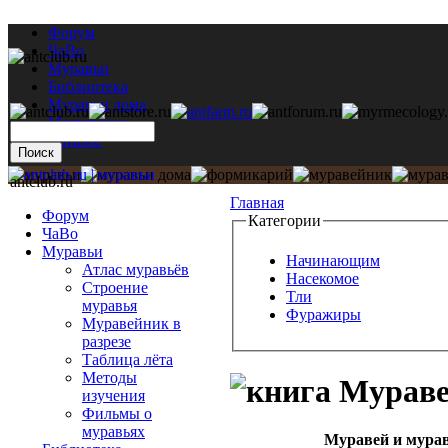
Форум
ЧаВо
Муравьи
Библиотека
Муравьи дома
Мастерская
Каталог
antclub.ru
Главная
Форум
Категории
ЧаВо
Муравьи
Начинающим
Атлас муравьёв
Насекомое
Строение
Тли
муравья
Фуражиры
Муравейник в
разрезе
Таблица лёта
Методы
Муравей
изучения
Фильмы о
муравьях
Муравей и мурав