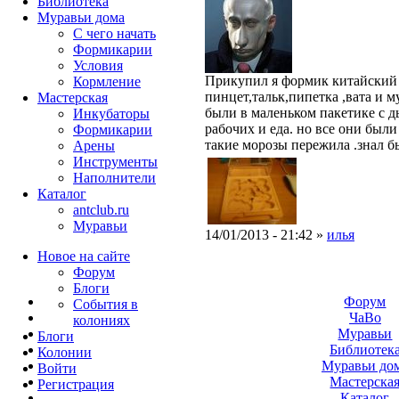
Библиотека
Муравьи дома
С чего начать
Формикарии
Условия
Прикупил я формик китайский
Кормление
пинцет,тальк,пипетка ,вата и 
Мастерская
были в маленьком пакетике с д
Инкубаторы
рабочих и еда. но все они был
Формикарии
такие морозы пережила .знал бы
Арены
Инструменты
Наполнители
Каталог
antclub.ru
Муравьи
14/01/2013 - 21:42 »
илья
Новое на сайте
Форум
Блоги
Форум
События в
ЧаВо
колониях
Муравьи
Блоги
Библиотек
Колонии
Муравьи до
Войти
Мастерска
Peгиcтpaция
Каталог