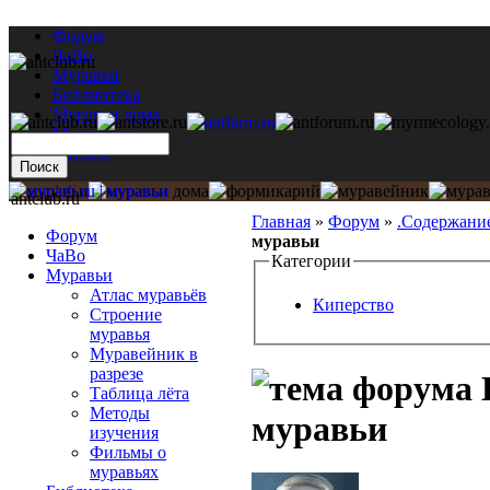
Форум
ЧаВо
Муравьи
Библиотека
Муравьи дома
Мастерская
Каталог
antclub.ru
Главная
»
Форум
»
.Содержани
Форум
муравьи
ЧаВо
Категории
Муравьи
Атлас муравьёв
Киперство
Строение
муравья
Муравейник в
разрезе
Таблица лёта
Методы
муравьи
изучения
Фильмы о
муравьях