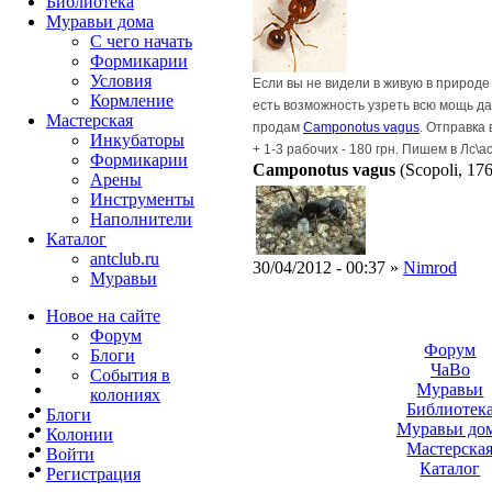
Библиотека
Муравьи дома
С чего начать
Формикарии
Условия
Если вы не видели в живую в природе э
Кормление
есть возможность узреть всю мощь да
Мастерская
продам
Camponotus vagus
. Отправка 
Инкубаторы
+ 1-3 рабочих - 180 грн. Пишем в Лс\
Формикарии
Camponotus vagus
(Scopoli, 17
Арены
Инструменты
Наполнители
Каталог
antclub.ru
30/04/2012 - 00:37 »
Nimrod
Муравьи
Новое на сайте
Форум
Форум
Блоги
ЧаВо
События в
Муравьи
колониях
Библиотек
Блоги
Муравьи до
Колонии
Мастерска
Войти
Каталог
Peгиcтpaция