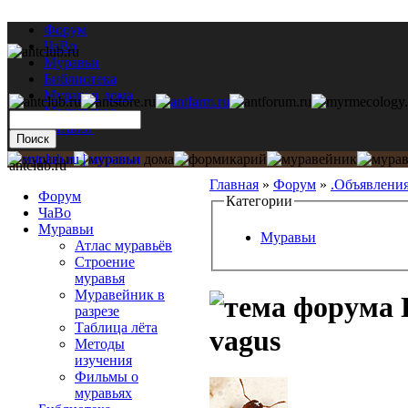
Форум
ЧаВо
Муравьи
Библиотека
Муравьи дома
Мастерская
Каталог
antclub.ru
Главная
»
Форум
»
.Объявлени
Форум
Категории
ЧаВо
Муравьи
Муравьи
Атлас муравьёв
Строение
муравья
Муравейник в
разрезе
Таблица лёта
vagus
Методы
изучения
Фильмы о
муравьях