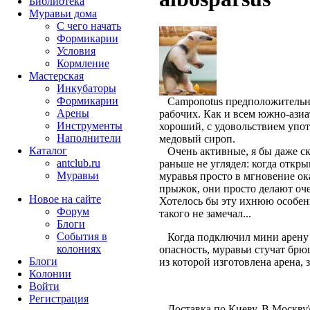
Библиотека
Муравьи дома
С чего начать
Формикарии
Условия
Кормление
Мастерская
Инкубаторы
Формикарии
Camponotus предположительно a
Арены
рабочих. Как и всем южно-азиа
Инструменты
хороший, с удовольствием упо
Наполнители
медовый сироп.
Каталог
Очень активные, я бы даже ска
antclub.ru
раньше не углядел: когда откр
Муравьи
муравья просто в мгновение ока
прыжок, они просто делают оче
Новое на сайте
Хотелось бы эту ихнюю особенн
Форум
такого не замечал...
Блоги
События в
Когда подключил мини арену з
колониях
опасность, муравьи стучат брю
Блоги
из которой изготовлена арена, 
Колонии
Войти
Peгиcтpaция
Доставка по Киеву. В Москву\