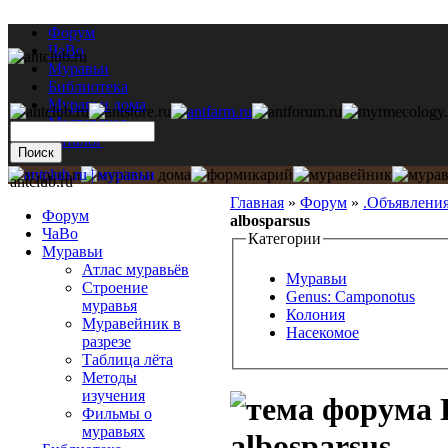
Форум
ЧаВо
Муравьи
Библиотека
Муравьи дома
Мастерская
Каталог
antclub.ru
Главная
»
Форум
»
.Объявлени
Форум
albosparsus
ЧаВо
Категории
Муравьи
Атлас муравьёв
Муравьи
Строение
Genus: Camponotus
муравья
Колония
Муравейник в
Насекомое
разрезе
Таблица лёта
Методы
изучения
Фильмы о
муравьях
albosparsus