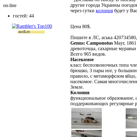
другие города Украины поездо
on-line
через сутки
колония
будет у Вас
гостей: 44
Цена 80$.
Пишите в ЛС, аська 420734580,
Genus: Camponotus
Mayr, 1861
древоточцы, сахарные муравьи
Всего 965 видов.
Насекомое
класс беспозвоночных типа член
брюшко, 3 пары ног, у большин
правило, с метаморфозом яйцо,
насекомое. Самая многочислен
Земле.
Колония
функциональное образование, с
поддерживающих регулярные 