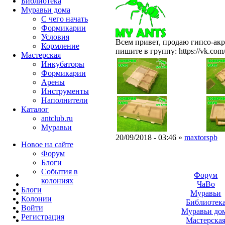
Библиотека
Муравьи дома
С чего начать
Формикарии
Условия
Всем привет, продаю гипсо-ак
Кормление
пишите в группу: https://vk.com
Мастерская
Инкубаторы
Формикарии
Арены
Инструменты
Наполнители
Каталог
antclub.ru
Муравьи
20/09/2018 - 03:46 »
maxtorspb
Новое на сайте
Форум
Блоги
События в
Форум
колониях
ЧаВо
Блоги
Муравьи
Колонии
Библиотек
Войти
Муравьи до
Peгиcтpaция
Мастерска