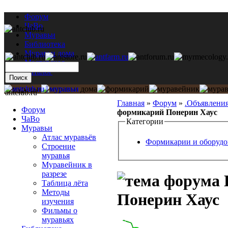
Форум
ЧаВо
Муравьи
Библиотека
Муравьи дома
Мастерская
Каталог
antclub.ru
Главная
»
Форум
»
.Объявлени
Форум
формикарий Понерин Хаус
ЧаВо
Категории
Муравьи
Атлас муравьёв
Формикарии и оборудо
Строение
муравья
Муравейник в
разрезе
Таблица лёта
Методы
Понерин Хаус
изучения
Фильмы о
муравьях