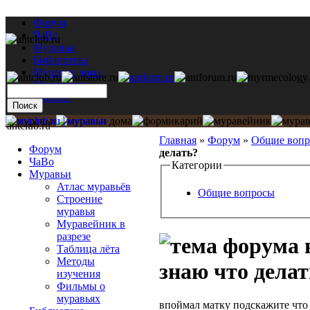
Форум
ЧаВо
Муравьи
Библиотека
Муравьи дома
Мастерская
Каталог
antclub.ru
Главная
»
Форум
»
Общие воп
Форум
делать?
ЧаВо
Категории
Муравьи
Атлас муравьёв
Общие вопросы
Строение
муравья
Муравейник в
разрезе
Таблица лёта
Методы
знаю что делат
изучения
Фильмы о
муравьях
впоймал матку подскажите что 