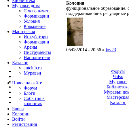
Библиотека
Колония
Муравьи дома
функциональное образование, с
С чего начать
поддерживающих регулярные 
Формикарии
Условия
Кормление
Мастерская
Инкубаторы
Формикарии
Арены
05/08/2014 - 20:56 »
jov23
Инструменты
Наполнители
Каталог
antclub.ru
Форум
Муравьи
ЧаВо
Муравьи
Новое на сайте
Библиотек
Форум
Муравьи до
Блоги
Мастерска
События в
Каталог
колониях
Блоги
Колонии
Войти
Peгиcтpaция