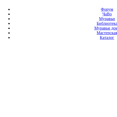
Форум
ЧаВо
Муравьи
Библиотек
Муравьи до
Мастерска
Каталог