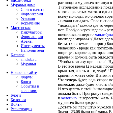
Библиотека
расплода и муравьев откинул в
Муравьи дома
Тчательное исследование показ
С чего начать
много крылатых маток и одна п
Формикарии
всему молодая, но оплодотворе
Условия
- начали нападать. Спас и снов
Кормление
"подсадить" можно где-то чере
Мастерская
нет. Пробую через неделю - рез
Инкубаторы
вцепились намертво
мандибул
Формикарии
висят два муравья :( Далее сде
Арены
без матки с земли в шприц) Бо
Инструменты
увлажняю - вроде как потихонь
Наполнители
шприце - королева, которая инв
Каталог
крылья и должна быть оплодотв
antclub.ru
"Чтобы к запаху привыкли". Ну
Муравьи
В это все время (2 недели про
крылатая, а есть и... о, чудо!!
Новое на сайте
крылья и живет себе. В этом и 
Форум
Что теперь будет, ведь скорее
Блоги
возможно даже будет класть яй
События в
И что делать с этой "инвалидн
колониях
должна быть. Прогрызут салфет
Блоги
и
колонию
"выбросить" жаль. Б
Колонии
муравьев было дохрена.
Войти
Достать бы пару штук куколок 
Peгиcтpaция
Значит 23.08 были пойманы. В 