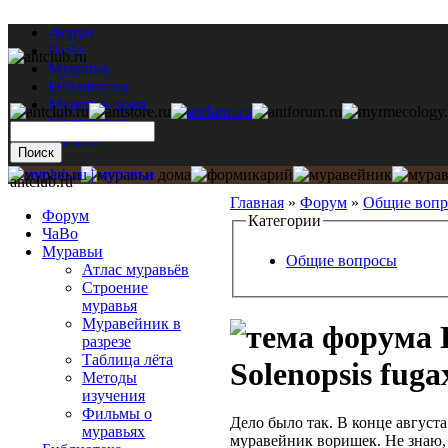
Форум
ЧаВо
Муравьи
Библиотека
Муравьи дома
Мастерская
Каталог
antclub.ru
Главная
»
Форум
»
Общие воп
Форум
Категории
ЧаВо
Муравьи
Общие вопросы
Атлас муравьёв
Строение
муравья
Муравейник в
разрезе
Таблица лёта
Solenopsis fuga
Методы
изучения
Фильмы о
Дело было так. В конце августа
муравьях
муравейник воришек. Не знаю, 