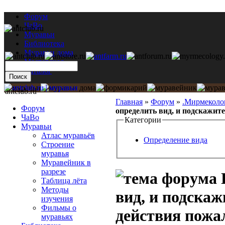
Форум
ЧаВо
Муравьи
Библиотека
Муравьи дома
Мастерская
Каталог
antclub.ru
Главная
»
Форум
»
.Мирмеколо
Форум
определить вид, и подскажите
ЧаВо
Категории
Муравьи
Атлас муравьёв
Определение вида
Строение
муравья
Муравейник в
разрезе
Таблица лёта
Методы
вид, и подска
изучения
Фильмы о
действия пожа
муравьях