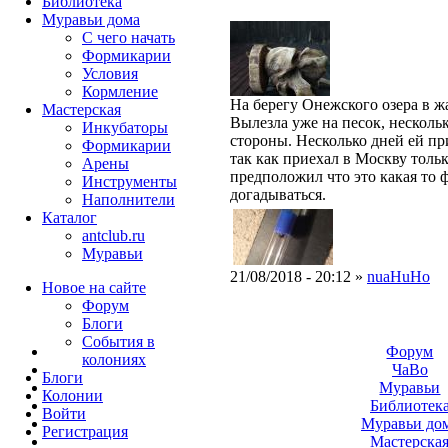
Библиотека
Муравьи дома
С чего начать
Формикарии
Условия
Кормление
На берегу Онежского озера в ж
Мастерская
Вылезла уже на песок, нескольк
Инкубаторы
стороны. Несколько дней ей п
Формикарии
так как приехал в Москву толь
Арены
предположил что это какая то 
Инструменты
догадываться.
Наполнители
Каталог
antclub.ru
Муравьи
21/08/2018 - 20:12 »
nuaHuHo
Новое на сайте
Форум
Блоги
События в
Форум
колониях
ЧаВо
Блоги
Муравьи
Колонии
Библиотек
Войти
Муравьи до
Peгиcтpaция
Мастерска