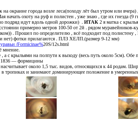
к на окраине города возле леса(походу лёт был утром или вчера) 
ая начать охоту на руф и полистен , уже знаю , где их гнезда (9
ьно подряд идут вдоль одной дорожки) .
ИТАК
2 я матка с крыль
расстоянии примерно метров 100-50 от 2й . рядом муравейников-ку
шком)) . Прошел по определителю , всё подходит под полистену 
и нет) фотки прилагаются . ПЛЗ ХЕЛП.(размер 9-12 мм)
/Formicinae%
20S/12s.html
ё мнение.
е , а с крыльями на полпути к выходу (весь путь около 5см). Обе
, 1836
—
формицины
насчитывает около 1,5 тыс. видов, относящихся к 44 родам. Ши
ы в тропиках и занимают доминирующее положение в умеренных