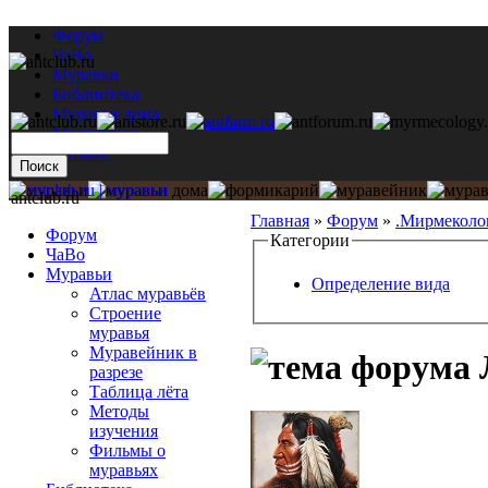
Форум
ЧаВо
Муравьи
Библиотека
Муравьи дома
Мастерская
Каталог
antclub.ru
Главная
»
Форум
»
.Мирмеколо
Форум
Категории
ЧаВо
Муравьи
Определение вида
Атлас муравьёв
Строение
муравья
Муравейник в
разрезе
Таблица лёта
Методы
изучения
Фильмы о
муравьях