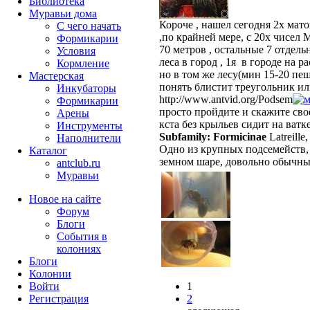
Библиотека
Муравьи дома
Короче , нашел сегодня 2х мато
С чего начать
,по крайней мере, с 20х чисел М
Формикарии
70 метров , остальные 7 отдел
Условия
леса в город , 1я в городе на 
Кормление
но в том же лесу(мин 15-20 пе
Мастерская
понять блистит треугольник ил
Инкубаторы
http://www.antvid.org/Podsem
Формикарии
просто пройдите и скажите сво
Арены
кста без крыльев сидит на ватк
Инструменты
Subfamily: Formicinae
Latreille
Наполнители
Одно из крупных подсемейств, 
Каталог
земном шаре, довольно обычн
antclub.ru
Муравьи
Новое на сайте
Форум
Блоги
События в
колониях
Блоги
Колонии
Войти
1
Peгиcтpaция
2