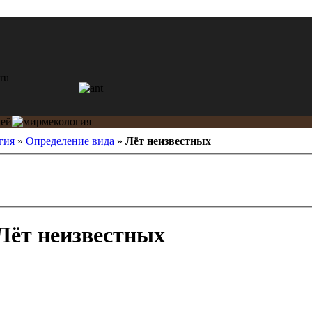
гия
»
Определение вида
»
Лёт неизвестных
Лёт неизвестных