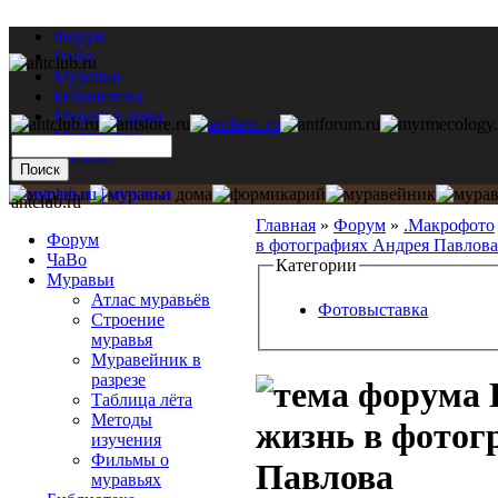
Форум
ЧаВо
Муравьи
Библиотека
Муравьи дома
Мастерская
Каталог
antclub.ru
Главная
»
Форум
»
.Макрофото
Форум
в фотографиях Андрея Павлова
ЧаВо
Категории
Муравьи
Атлас муравьёв
Фотовыставка
Строение
муравья
Муравейник в
разрезе
Таблица лёта
Методы
жизнь в фотог
изучения
Фильмы о
Павлова
муравьях