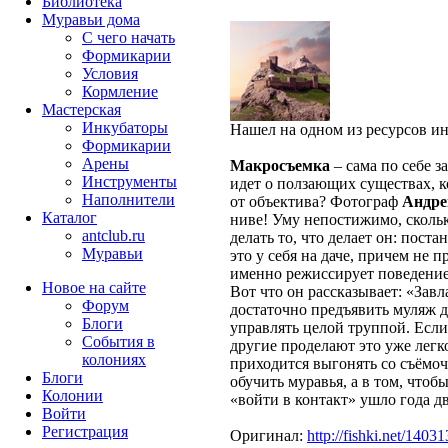
Библиотека
Муравьи дома
С чего начать
Формикарии
Условия
Кормление
Мастерская
Инкубаторы
Нашел на одном из ресурсов и
Формикарии
Арены
Макросъемка
– сама по себе з
Инструменты
идет о ползающих существах, к
Наполнители
от объектива? Фотограф
Андре
Каталог
ниве! Уму непостижимо, скольк
antclub.ru
делать то, что делает он: пос
Муравьи
это у себя на даче, причем не 
именно режиссирует поведение
Новое на сайте
Вот что он рассказывает: «Зав
Форум
достаточно предъявить муляж 
Блоги
управлять целой труппой. Если
События в
другие проделают это уже легк
колониях
приходится выгонять со съёмоч
Блоги
обучить муравья, а в том, чтоб
Колонии
«войти в контакт» ушло года дв
Войти
Peгиcтpaция
Оригинал:
http://fishki.net/1403