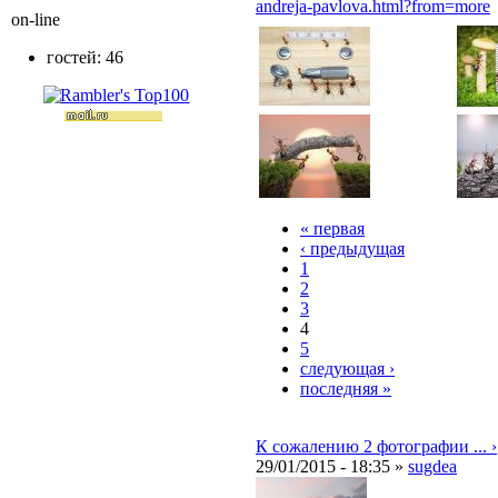
andreja-pavlova.html?from=more
on-line
гостей: 46
« первая
‹ предыдущая
1
2
3
4
5
следующая ›
последняя »
К сожалению 2 фотографии ... ›
29/01/2015 - 18:35 »
sugdea