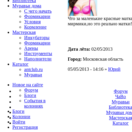
Библиотека
Муравьи дома
С чего начать
Формикарии
Что за маленькие красные матк
Условия
мирмики,но это реально матки!
Кормление
Мастерская
Инкубаторы
Формикарии
Арены
Дата лёта:
02/05/2013
Инструменты
Наполнители
Город:
Московская область
Каталог
05/05/2013 - 14:16 »
Юрий
antclub.ru
Муравьи
Новое на сайте
Форум
Форум
Блоги
ЧаВо
События в
Муравьи
колониях
Библиотек
Блоги
Муравьи до
Колонии
Мастерска
Войти
Каталог
Peгиcтpaция