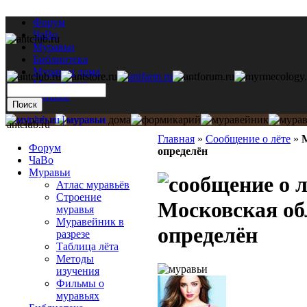
Форум
ЧаВо
Муравьи
Библиотека
Муравьи дома
Мастерская
Каталог
antclub.ru
Главная
»
Сообщение о лёте
»
М
Форум
определён
ЧаВо
Муравьи
Атлас муравьёв
Строение
Московская об
муравья
Муравейник в
определён
разрезе
Таблица лёта
Методы
изучения
Фильмы о
муравьях