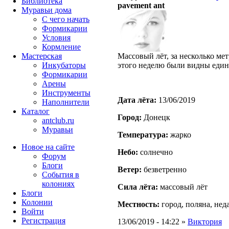
Библиотека
pavement ant
Муравьи дома
С чего начать
Формикарии
Условия
Кормление
Мастерская
Массовый лёт, за несколько мет
Инкубаторы
этого неделю были видны еди
Формикарии
Арены
Инструменты
Дата лёта:
13/06/2019
Наполнители
Каталог
Город:
Донецк
antclub.ru
Муравьи
Температура:
жарко
Новое на сайте
Небо:
солнечно
Форум
Блоги
Ветер:
безветренно
События в
колониях
Сила лёта:
массовый лёт
Блоги
Колонии
Местность:
город, поляна, нед
Войти
Peгиcтpaция
13/06/2019 - 14:22 »
Виктория