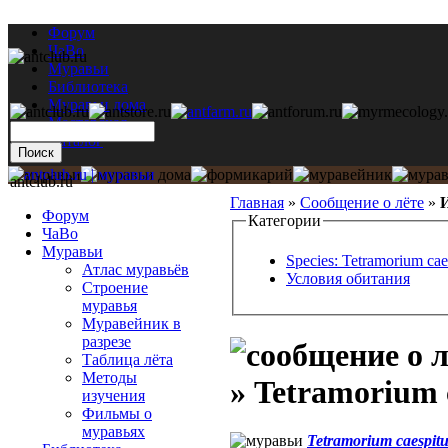
Форум
ЧаВо
Муравьи
Библиотека
Муравьи дома
Мастерская
Каталог
antclub.ru
Главная
»
Сообщение о лёте
»
И
Форум
Категории
ЧаВо
Муравьи
Species: Tetramorium ca
Атлас муравьёв
Условия обитания
Строение
муравья
Муравейник в
разрезе
Таблица лёта
Методы
» Tetramorium 
изучения
Фильмы о
муравьях
Tetramorium caespit