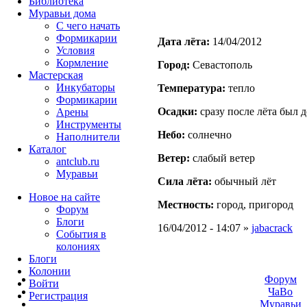
Библиотека
Муравьи дома
С чего начать
Формикарии
Дата лёта:
14/04/2012
Условия
Кормление
Город:
Севастополь
Мастерская
Инкубаторы
Температура:
тепло
Формикарии
Осадки:
сразу после лёта был 
Арены
Инструменты
Небо:
солнечно
Наполнители
Каталог
Ветер:
слабый ветер
antclub.ru
Муравьи
Сила лёта:
обычный лёт
Новое на сайте
Местность:
город, пригород
Форум
Блоги
16/04/2012 - 14:07 »
jabacrack
События в
колониях
Блоги
Колонии
Форум
Войти
ЧаВо
Peгиcтpaция
Муравьи