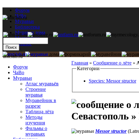
Форум
ЧаВо
Муравьи
Библиотека
Муравьи дома
Мастерская
Каталог
antclub.ru
Главная
»
Сообщение о лёте
»
А
Форум
Категории
ЧаВо
Муравьи
Species: Messor structor
Атлас муравьёв
Строение
муравья
Муравейник в
разрезе
Таблица лёта
Севастополь » 
Методы
изучения
Фильмы о
Messor structor
(Latre
муравьях