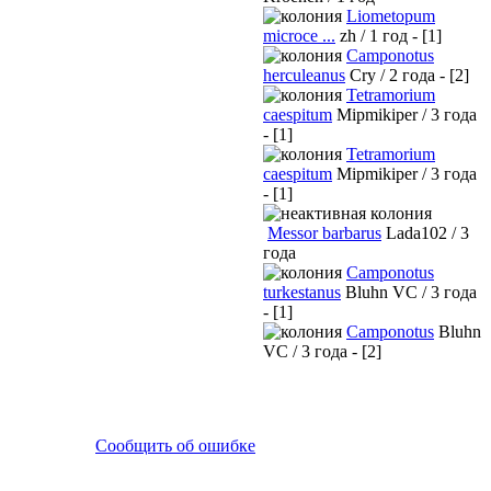
Liometopum
microce ...
zh / 1 год - [1]
Camponotus
herculeanus
Cry / 2 года - [2]
Tetramorium
caespitum
Mipmikiper / 3 года
- [1]
Tetramorium
caespitum
Mipmikiper / 3 года
- [1]
Messor barbarus
Lada102 / 3
года
Camponotus
turkestanus
Bluhn VC / 3 года
- [1]
Camponotus
Bluhn
VC / 3 года - [2]
Сообщить об ошибке