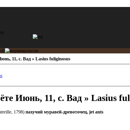
юнь, 11, с. Вад » Lasius fuliginosus
us
Июнь, 11, с. Вад » Lasius ful
treille, 1798)
пахучий муравей-древоточец, jet ants