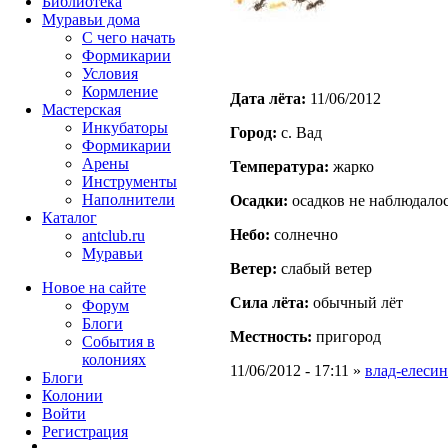
Библиотека
Муравьи дома
С чего начать
Формикарии
Условия
Кормление
Дата лёта:
11/06/2012
Мастерская
Инкубаторы
Город:
с. Вад
Формикарии
Арены
Температура:
жарко
Инструменты
Наполнители
Осадки:
осадков не наблюдало
Каталог
Небо:
солнечно
antclub.ru
Муравьи
Ветер:
слабый ветер
Новое на сайте
Сила лёта:
обычный лёт
Форум
Блоги
Местность:
пригород
События в
колониях
11/06/2012 - 17:11 »
влад-елесин-
Блоги
Колонии
Войти
Peгиcтpaция