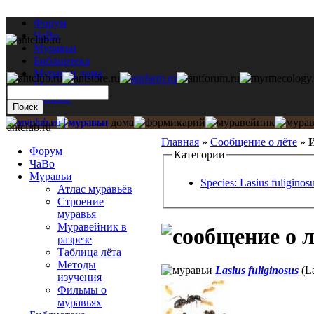
Форум
ЧаВо
Муравьи
Библиотека
Муравьи дома
Мастерская
Каталог
antclub.ru
Главная
»
Сообщение о лёте
»
И
Форум
Категории
ЧаВо
Муравьи
Species: Lasius fuliginos
Атлас муравьёв
Строение
муравья
Муравейник в
разрезе
Таблица лёта
Методы
Lasius fuliginosus
(La
изучения
Фильмы о
муравьях