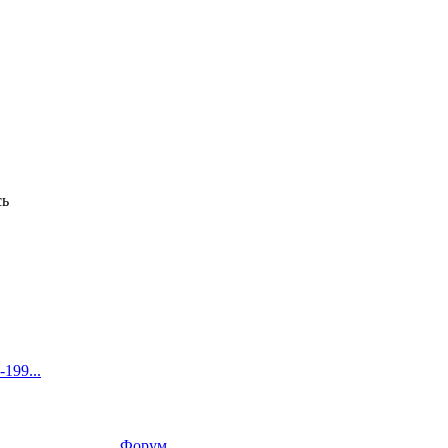
сь
199...
Форум