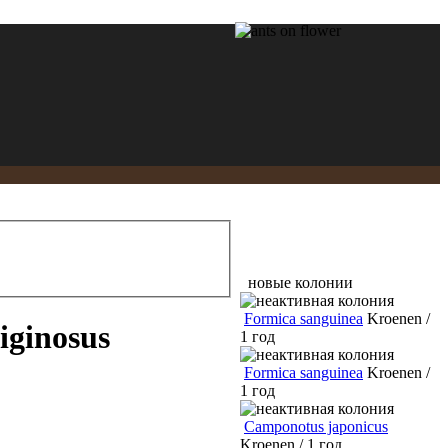
новые колонии
Formica sanguinea
Kroenen /
iginosus
1 год
Formica sanguinea
Kroenen /
1 год
Camponotus japonicus
Kroenen / 1 год